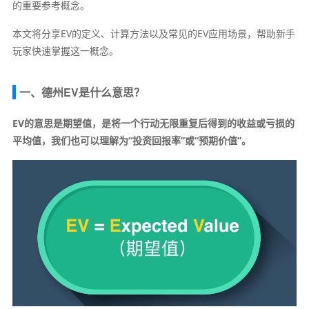
的重要参考概念。
本文将分享EV的定义、计算方法以及常见的EV应用场景，帮助新手
玩家快速掌握这一概念。
一、德州EV是什么意思？
EV的意思是期望值，是将一个行动无限重复后得到的收益或亏损的
平均值，我们也可以理解为“投资回报率”或“预期价值”。