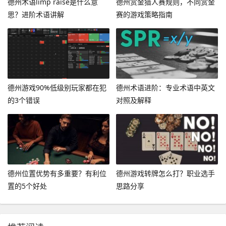
德州术语limp raise是什么意
德州赏金猎人赛规则，不同赏金
思？进阶术语讲解
赛的游戏策略指南
德州游戏90%低级别玩家都在犯
德州术语进阶：专业术语中英文
的3个错误
对照及解释
德州位置优势有多重要？有利位
德州游戏转牌怎么打？职业选手
置的5个好处
思路分享