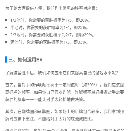
为了给大家提供方便，我们列出常见的胜率对应表：
1/3池时，你需要的获胜概率为1/5，即20%。
半池时，你需要的获胜概率为1/4，即25%。
2/3池时，你需要的获胜概率为2/7，即约29%。
满池时，你需要的获胜概率为1/3，即33%。
三、如何运用EV
了解这些胜率后，我们如何应用它们来提高自己的游戏水平呢？
首先，当对手的诈唬频率高于一定阈值时（如30%），我们应该提
高抓鸡的频率。如果你自己喜欢诈唬，诈唬频率最好接近对手需要
获胜的概率——不能让对手太轻松地做决策。
其次，在翻牌圈和转牌圈，如果场上的听牌组合较多，我们拿到强
牌时应该下重注，不能给对手太好的底池成败比。
值得注意的是，EV只是一个平均值，它不能保证每一盘都是正确的