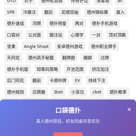
GTO
对子
德州松浪局
传奇扑克
深筹局
all
SPR
冷跟注
翻后
花顺双抽
德州锦标赛
跛入
德扑速成
河牌
德扑明星
两对
德扑手机游戏
口袋对
公对面
跟注站
心理学
一对
顶对顶踢
坚果
Angle Shoot
安卓德州游戏
德州职业牌手
天同花
德州高手秘籍
翻牌圈
踢脚
过牌
德扑手机版
短筹码策略
开池范围
挤压加注
后门同花
翻前
卡顺听牌
EV
持续下注
德州规则
压牌器
3bet
小盲位
cbet
德扑概率
底对
单张同花顺
德扑新手攻略
×
口袋德扑
真人德州竞技，好友同桌共享欢乐
Copyright © 2025 www.dpskill.com AII Right Reserved