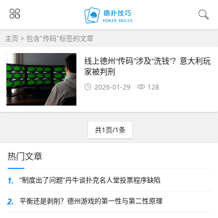
主页
> 包含"传码"标签的文章
线上德州“传码”涉及“洗钱”？意大利玩
家被判刑
2026-01-29
128
共1页/1条
热门文章
1.
“制度出了问题”丹牛谈扑克名人堂投票程序缺陷
2.
平衡还是剥削？德州游戏的第一性与第二性原理