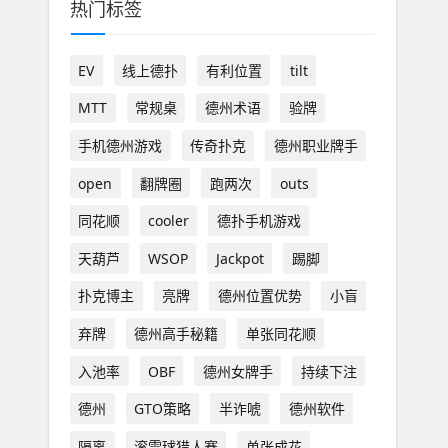
热门标签
EV
线上德扑
有利位置
tilt
MTT
常规桌
德州术语
验牌
手机德州游戏
传奇扑克
德州职业牌手
open
翻牌圈
跑两次
outs
同花顺
cooler
德扑手机游戏
天葫芦
WSOP
Jackpot
踢脚
扑克博主
亮牌
德州位置优势
小盲
弃牌
德州高手秘籍
单张同花顺
入池率
OBF
德州女牌手
持续下注
德州
GTO策略
半诈唬
德州软件
隔离
滚雪球猎人赛
单张成花