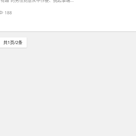
有趣”的男性刻意从中作梗、挑起事端...
188
共1页/2条