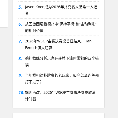
5.
Jason Koon成为2026年扑克名人堂唯一入选
者
6.
从囚徒困境看德扑中“保持平衡”和“主动剥削”
的相对价值
7.
2026年WSOP主赛决赛桌首日结束，Han
Feng上演大逆袭
8.
德扑教练分析玩家在转牌下注时常犯的四个错
误
9.
当年横扫德扑牌桌的老玩家，如今怎么连鱼都
打不过了？
10.
规则再改，2026年WSOP主赛事决赛桌取消
计时器