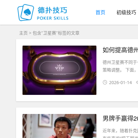
首页
初级技巧
主页
> 包含"卫星赛"标签的文章
如何提高德
德州卫星赛不同于
策略调整。 下面，
2026-01-14
男牌手赢得2
近年来，随着扑克