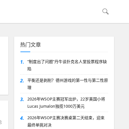
热门文章
1.
“制度出了问题”丹牛谈扑克名人堂投票程序缺
陷
2.
平衡还是剥削？德州游戏的第一性与第二性原
理
3.
2026年WSOP主赛冠军出炉，22岁美国小将
Lucas Jumalon独揽1000万美元
4.
2026年WSOP主赛决赛桌第二天结束，迎来
总
最终单挑对决