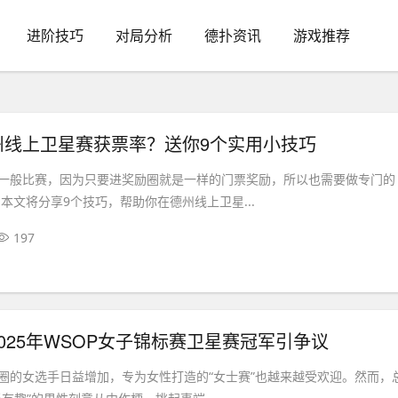
进阶技巧
对局分析
德扑资讯
游戏推荐
州线上卫星赛获票率？送你9个实用小技巧
一般比赛，因为只要进奖励圈就是一样的门票奖励，所以也需要做专门的
本文将分享9个技巧，帮助你在德州线上卫星...
197
025年WSOP女子锦标赛卫星赛冠军引争议
圈的女选手日益增加，专为女性打造的“女士赛”也越来越受欢迎。然而，