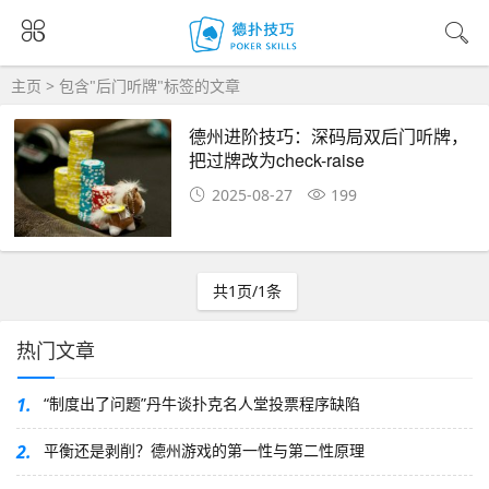
主页
> 包含"后门听牌"标签的文章
德州进阶技巧：深码局双后门听牌，
把过牌改为check-raise
2025-08-27
199
共1页/1条
热门文章
1.
“制度出了问题”丹牛谈扑克名人堂投票程序缺陷
2.
平衡还是剥削？德州游戏的第一性与第二性原理