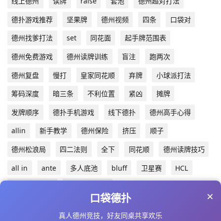
线上德州
读牌
raise
套池
德州超对打法
德扑游戏推荐
坚果牌
德州视频
四条
口袋对
德州找爹打法
set
同花面
起手牌范围表
德州免费游戏
德州读牌训练
盲注
跑两次
德州复盘
慢打
皇家同花顺
弃牌
小球派打法
筹码深度
暗三条
不利位置
紧凶
摊牌
发牌顺序
德扑手机游戏
线下德扑
德州高手心得
allin
新手教学
德州保险
挤压
顺子
德州松浪局
四二法则
全下
同花顺
德州读牌技巧
all in
ante
多人底池
bluff
卫星赛
HCL
双重卡顺听牌
免费德州游戏
×
口袋德扑
真人德州竞技，好友同桌共享欢乐