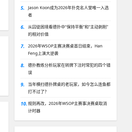
5.
Jason Koon成为2026年扑克名人堂唯一入选
者
6.
从囚徒困境看德扑中“保持平衡”和“主动剥削”
的相对价值
7.
2026年WSOP主赛决赛桌首日结束，Han
Feng上演大逆袭
8.
德扑教练分析玩家在转牌下注时常犯的四个错
误
9.
当年横扫德扑牌桌的老玩家，如今怎么连鱼都
打不过了？
10.
规则再改，2026年WSOP主赛事决赛桌取消
计时器