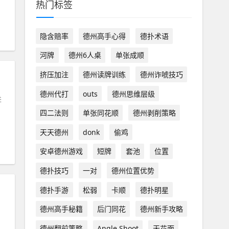
热门标签
隐含赔率
德州高手心得
德扑术语
河牌
德州6人桌
单张成顺
挤压加注
德州读牌训练
德州诈唬技巧
德州代打
outs
德州思维层级
进
四二法则
单张同花顺
德州剥削策略
天天德州
donk
偷鸡
安卓德州游戏
短牌
套池
位置
德扑技巧
一对
德州位置优势
德扑手游
松弱
卡顺
德扑明星
德州高手秘籍
后门同花
德州新手攻略
德州翻前策略
Angle Shoot
天花面