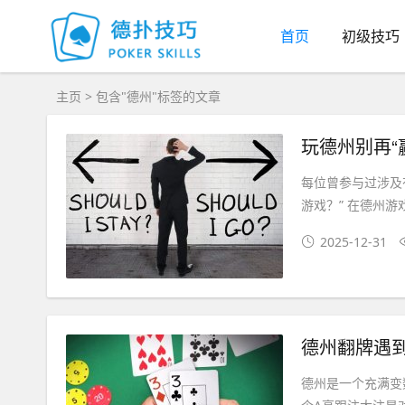
首页
初级技巧
主页
> 包含"德州"标签的文章
玩德州别再“
每位曾参与过涉及
游戏？” 在德州游
2025-12-31
德州翻牌遇
德州是一个充满变