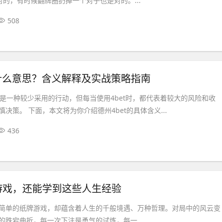
对的，有时候翻牌圈扔掉一个对子也是对的。...
508
是什么意思？含义解释及实战策略指南
et是一种较少采用的行动，但每当使用4bet时，都代表着较大的风险和收
决策。 下面，本文将为你介绍德州4bet的具体含义...
436
游戏，还能学到这些人生经验
简单的纸牌游戏，却蕴含着人生的千般境遇、万种哲理。对局中的风云变
的跌宕曲折，每一次下注是勇气的试炼，每一...