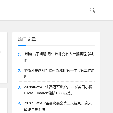
热门文章
续
1.
“制度出了问题”丹牛谈扑克名人堂投票程序缺
陷
2.
平衡还是剥削？德州游戏的第一性与第二性原
理
3.
2026年WSOP主赛冠军出炉，22岁美国小将
Lucas Jumalon独揽1000万美元
4.
2026年WSOP主赛决赛桌第二天结束，迎来
最终单挑对决