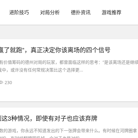
进阶技巧
对局分析
德扑资讯
游戏推荐
赢了就跑”，真正决定你该离场的四个信号
有价值筹码的德州对局的玩家，都曾面临这样的思考：“是该离场还是继
戏中，或许没有任何常规决策比这个选择更...
230
到这3种情况，即使有对子也应该弃牌
数的游戏，你永远不知道发出的下一张牌会带来什么。有时候在河牌圈拿