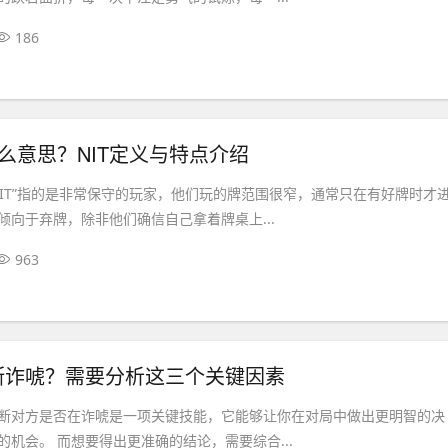
186
什么意思？NIT定义与特点介绍
NIT”指的是非常保守的玩家，他们玩的牌范围很窄，通常只在有好牌时才
倾向于弃牌，除非他们确信自己拿着牌桌上...
963
断诈唬？需要分析这三个关键因素
断对方是否在诈唬是一项关键技能，它能够让你在对局中做出更明智的决
机会。 而想要得出更准确的结论，需要综合...