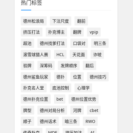
热门标签
德州松浪局
下注尺度
翻前
挤压打法
扑克博主
翻牌
vpip
超池
德州找爹打法
口袋对
明三条
滚雪球猎人赛
HCL
天花面
诈唬
验牌
深筹码
发牌顺序
翻后
德州鲨鱼玩家
德扑
位置
德州技巧
扑克名人堂
底池控制
心理学
德州扑克位置
bet
德州位置优势
牌型
德州对局分析
河牌
cbet
顺子
德州话术
暗三条
RWO
传奇扑克
MDF
挤压加注
AI