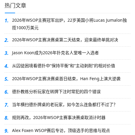
热门文章
1.
2026年WSOP主赛冠军出炉，22岁美国小将Lucas Jumalon独
揽1000万美元
2.
2026年WSOP主赛决赛桌第二天结束，迎来最终单挑对决
3.
Jason Koon成为2026年扑克名人堂唯一入选者
4.
从囚徒困境看德扑中“保持平衡”和“主动剥削”的相对价值
5.
2026年WSOP主赛决赛桌首日结束，Han Feng上演大逆袭
6.
德扑教练分析玩家在转牌下注时常犯的四个错误
7.
当年横扫德扑牌桌的老玩家，如今怎么连鱼都打不过了？
8.
规则再改，2026年WSOP主赛事决赛桌取消计时器
9.
Alex Foxen WSOP赛后专访，顶级选手的思维与观点