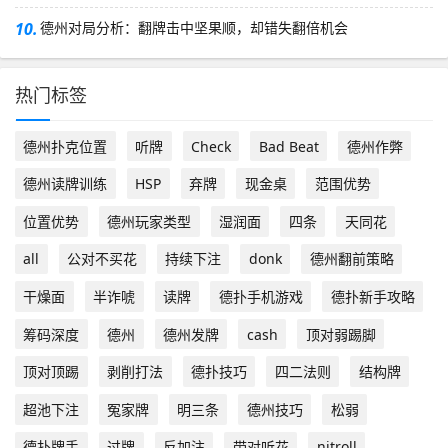
10.
德州对局分析：翻牌击中坚果顺，却错失翻倍机会
热门标签
德州扑克位置
听牌
Check
Bad Beat
德州作弊
德州读牌训练
HSP
弃牌
现金桌
范围优势
位置优势
德州玩家类型
湿润面
四条
天同花
all
公对不买花
持续下注
donk
德州翻前策略
干燥面
半诈唬
读牌
德扑手机游戏
德扑新手攻略
筹码深度
德州
德州发牌
cash
顶对弱踢脚
顶对顶踢
剥削打法
德扑技巧
四二法则
结构牌
超池下注
冤家牌
明三条
德州技巧
松弱
德扑牌手
过牌
反加注
带对听花
nitroll