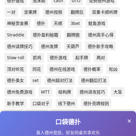
德扑速成
泡沫期
cash
GTO
免费德州游戏
一对
坚果牌
德州视频
翻牌后
双重卡顺听牌
神秘赏金赛
德扑
天顺
3bet
鱿鱼游戏
Straddle
德扑盈利秘籍
翻牌圈
德州高手心得
德州读牌技巧
德州发牌
天葫芦
德扑新手攻略
Slow roll
抓鸡
德扑游戏
起手牌
两对
顶对听花
同花
德州在线游戏
德扑概率
松凶
德扑美女
set
德州超对打法
德州翻后打法
德州免费游戏
MTT
结构牌
德州进攻技巧
大盲
新手教学
口袋对子
线下德州
德扑亮牌规则
现金桌
挤压加注
德州进阶技巧
伙牌
×
口袋德扑
真人德州竞技，好友同桌共享欢乐