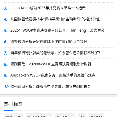
3.
Jason Koon成为2026年扑克名人堂唯一入选者
4.
从囚徒困境看德扑中“保持平衡”和“主动剥削”的相对价值
5.
2026年WSOP主赛决赛桌首日结束，Han Feng上演大逆袭
6.
德扑教练分析玩家在转牌下注时常犯的四个错误
7.
当年横扫德扑牌桌的老玩家，如今怎么连鱼都打不过了？
8.
规则再改，2026年WSOP主赛事决赛桌取消计时器
9.
Alex Foxen WSOP赛后专访，顶级选手的思维与观点
10.
德州对局分析：翻牌击中坚果顺，却错失翻倍机会
热门标签