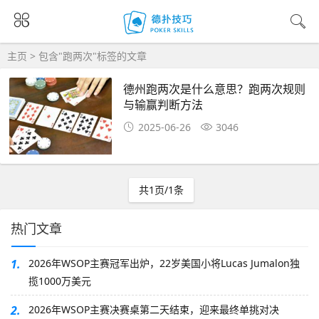
主页
> 包含"跑两次"标签的文章
德州跑两次是什么意思？跑两次规则
与输赢判断方法
2025-06-26
3046
共1页/1条
热门文章
1.
2026年WSOP主赛冠军出炉，22岁美国小将Lucas Jumalon独
揽1000万美元
2.
2026年WSOP主赛决赛桌第二天结束，迎来最终单挑对决