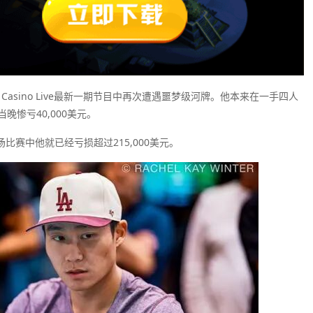
stler Casino Live最新一期节目中再次遭遇噩梦级河牌。他本来在一手四人
惨亏40,000美元。
比赛中他就已经亏损超过215,000美元。