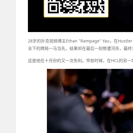
28岁的扑克视频博主Ethan "Rampage" Yau，在Hu
全下的牌局一马当先，结果却在最后一刻惨遭河杀，最终当晚
这是他在十月份的又一次失利。早些时候，在HCL的另一场