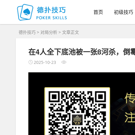
首页
初级技巧
德扑技巧
>
对局分析
> 文章正文
在4人全下底池被一张8河杀，倒霉
2025-10-23