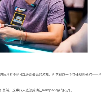
$20/$40的盲注并不是HCL级别最高的游戏，但它却以一个特殊规则著称——所
其然，这手四人底池成功让Rampage痛彻心扉。