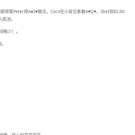
额常客Peter用A♠5♥跟注。Coco在小盲位拿着A♥Q♥，3bet到$2,00
跟入底池。
（筹码略少）。
池。
花顺听牌，开心的高举双手。