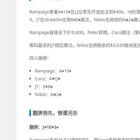
Rampage拿着A♦10♦在LJ位率先开池加注到$400。HJ的高
0。JT在straddle位用8♦8♣跟注。Nikos也用他的A♣2♣
Rampage直接全下$10,000。Peter弃牌。Coco跟注
筹码最多的JT随后跟注。Nikos也把剩余的$3,630推进底
四人摊牌：
Rampage：A♦10♦
Coco：A♥Q♥
JT：8♦8♣
Nikos：A♣2♣
翻牌领先，惨遭河杀
翻牌：J♥10♥3♦
Rampage击中对子10暂时领先。而Coco拿到皇家同