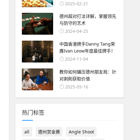
2025-02-21
德州超对打法详解，掌握领先
与防守的艺术
2024-04-25
中国香港牌手Danny Tang荣
膺Ivan Leow年度最佳牌手！
2024-11-04
教你如何碾压德州朋友局：针
对剥削获取价值
2025-05-16
热门标签
all
德州赏金赛
Angle Shoot