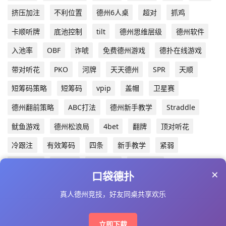
挤压加注
不利位置
德州6人桌
超对
抓鸡
卡顺听牌
底池控制
tilt
德州思维层级
德州软件
入池率
OBF
诈唬
免费德州游戏
德扑在线游戏
带对听花
PKO
河牌
天天德州
SPR
天顺
短筹码策略
短筹码
vpip
盖帽
卫星赛
德州翻前策略
ABC打法
德州新手教学
Straddle
鱿鱼游戏
德州松浪局
4bet
翻牌
顶对听花
冷跟注
有效筹码
四条
新手教学
紧弱
阻拦下注
冤家牌
剥削打法
德扑口诀
×
口袋德扑
真人德州竞技，好友同桌共享欢乐
Copyright © 2025 www.dpskill.com AII Right Reserved
备案号：
琼ICP备2024016187号-2
立即下载