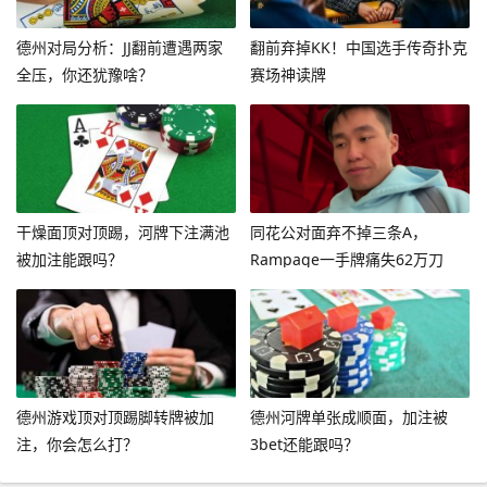
德州对局分析：JJ翻前遭遇两家
翻前弃掉KK！中国选手传奇扑克
全压，你还犹豫啥？
赛场神读牌
干燥面顶对顶踢，河牌下注满池
同花公对面弃不掉三条A，
被加注能跟吗？
Rampage一手牌痛失62万刀
德州游戏顶对顶踢脚转牌被加
德州河牌单张成顺面，加注被
注，你会怎么打？
3bet还能跟吗？