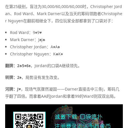
在第25级别，盲注为30,000/60,000/60,000时，Christopher Jord
an、Rod Ward、Mark Darner以及当天的筹码领跑者Christophe
r Nguyen在翻前相继全下，四位玩家全部都拿到了口袋对子：
Rod Ward：9♦9♥
Mark Darner：J♠J♣
Christopher Jordan：A♦A♠
Christopher Nguyen：K♣K♦
翻牌：2♣5♦6♠
，Jordan的口袋A继续领先。
转牌：2♠
，局势没有发生改变。
河牌：J♥
，现场气氛骤然凝固——Darner直接击中三条J，筹码几
乎翻了四倍。而拿着AA的Jordan和拿着99的Ward则双双出局。