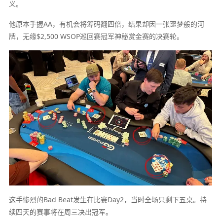
义。
他原本手握AA，有机会将筹码翻四倍，结果却因一张噩梦般的河
牌，无缘$2,500 WSOP巡回赛冠军神秘赏金赛的决赛轮。
这手惨烈的Bad Beat发生在比赛Day2，当时全场只剩下五桌。持
续四天的赛事将在周三决出冠军。