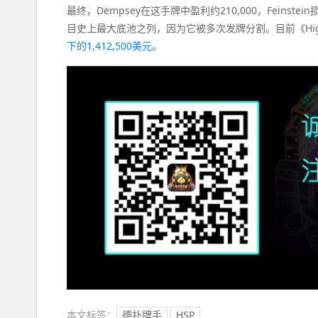
最终，Dempsey在这手牌中盈利约210,000，Feinste
目史上最大底池之列，因为它被多次发牌分割。目前《High S
下的1,412,500美元
。
本文标签：
德扑牌手
HSP