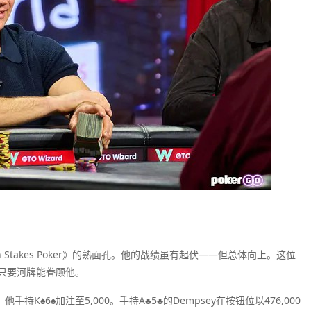
 Stakes Poker》的熟面孔。他的战绩虽有起伏——但总体向上。这位
只要河牌能眷顾他。
手持K♠6♠加注至5,000。手持A♣5♣的Dempsey在按钮位以476,000