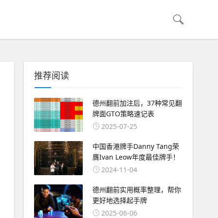
推荐阅读
德州翻前加注后，37种常见翻
牌面GTO策略速记表
2025-07-25
中国香港牌手Danny Tang荣
膺Ivan Leow年度最佳牌手！
2024-11-04
德州翻前实用概率整理，帮你
更好地选择起手牌
2025-06-06