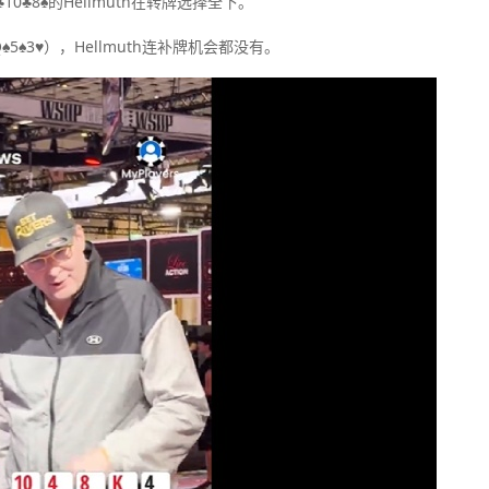
0♣8♠的Hellmuth在转牌选择全下。
♠5♠3♥），Hellmuth连补牌机会都没有。