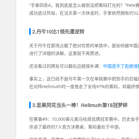
“手拿四条A，我到底是怎么做到没把筹码打光的？”Pe
成功逃过死劫，在当天第一次休息时，手里依然拥有约52,
2.丹牛10比1领先遭逆转
关于丹牛在那场占据了绝对优势的单挑中，是如何被中国
进行了详细的讲解，这里就不再赘述。
还没看过的牌友可以戳右边链接补课：
中国选手丁彪绝境
事实上，这已经不是丹牛第一次在单挑赛中把到手的巨幅优势浪掉
在对阵Hellmuth时一度卷走了全场97%的筹码，却最终
3.坚果同花当头一棒！Hellmuth第18冠梦碎
在赛事#9：10,000美元奥马哈高低牌冠军赛中，历史金手链
杀进了最终的7人官方决赛桌，筹码量处于中游。