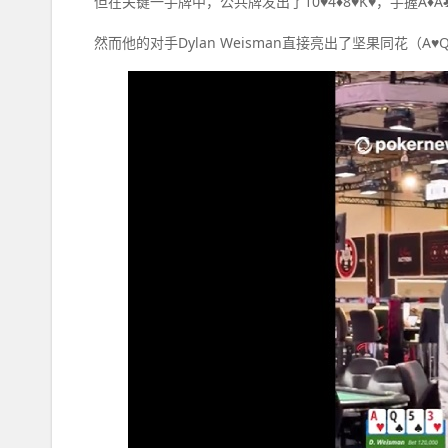
但在关键一手牌中，公共牌发出了10♥4♦8♥K♥，手握A♦A♣1
然而他的对手Dylan Weisman直接亮出了坚果同花（A♥Q