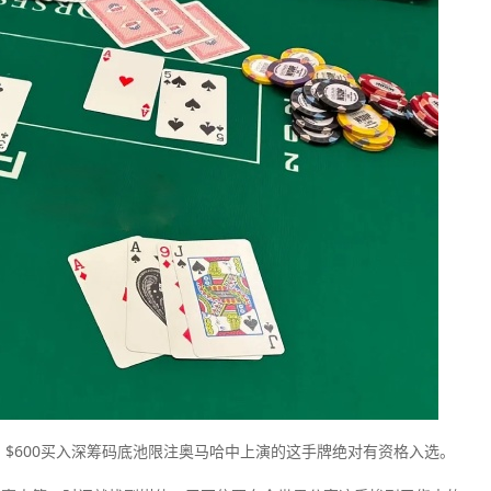
：$600买入深筹码底池限注奥马哈中上演的这手牌绝对有资格入选。