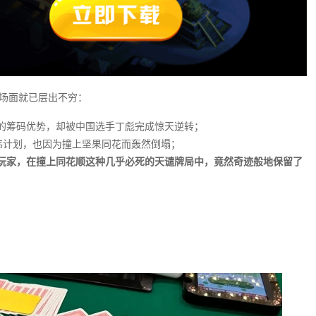
性场面就已层出不穷：
10比1的筹码优势，却被中国选手丁彪完成惊天逆转；
链的宏伟计划，也因为撞上坚果同花而轰然倒塌；
玩家，在撞上同花顺这种几乎必死的天谴牌局中，竟然奇迹般地保留了