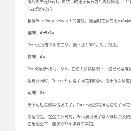
牌局发生在Day1，虽然当时还没有官方的现场报道，但
“世纪冤家牌”。
根据Pete Wigglesworth的描述，他当时在翻前用A♦A♠J♠
翻牌：A♥5♠3♣
Pete直接击中顶暗三条，他下注4,500，对手跟注。
转牌：A♣
Pete瞬间升级为四条A。在绝大多数情况下，这已经是准
但与此同时，Torres却获得了同花顺听牌。由于牌面
河牌：2♣
最不可思议的事情发生了，Torres竟然精准地追成了同
幸运的是，在这生死时刻，Pete展现出了常人难以企及的恐怖
狂反加全下，而是冷静地选择了平跟。