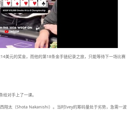
4,214美元的奖金，而他的第18条金手链纪录之旅，只能等待下一场比赛
用四条给对手上了一课。
太（Shota Nakanishi）。当时Ivey的筹码量处于劣势，急需一波