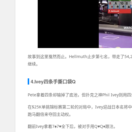
故事到这里戛然而止。Hellmuth止步第七名，带走了5
继续。
4.Ivey四条手撕口袋Q
Pete拿着四条却输掉了底池，但扑克之神Phil Ivey则
在$25K单挑锦标赛第二轮的对局中，Ivey迎战日本名将中西翔
跑马翻倍来夺回主动权。
翻前Ivey拿着7♠7♥全下后，被对手用Q♥Q♦跟注。