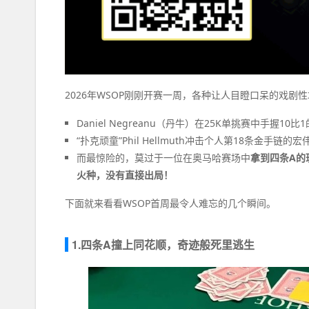
2026年WSOP刚刚开赛一周，各种让人目瞪口呆的戏剧
Daniel Negreanu（丹牛）在25K单挑赛中手握
“扑克顽童”Phil Hellmuth冲击个人第18条金手
而最惊险的，莫过于一位在奥马哈赛场中
拿到四条A的
火种，没有直接出局！
下面就来看看WSOP首周最令人难忘的几个瞬间。
1.四条A撞上同花顺，奇迹般死里逃生