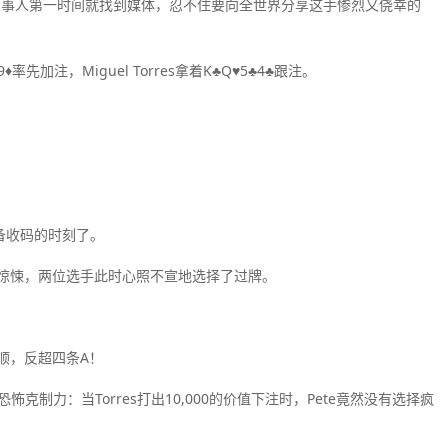
当事人第一时间就找到媒体，忍不住要向全世界分享这手惨烈又侥幸的
9♦率先加注，Miguel Torres拿着K♣Q♥5♣4♣跟注。
备收码的时刻了。
极度惊悚，两位选手此时心照不宣地选择了过牌。
花顺，反超四条A！
克制力：当Torres打出10,000的价值下注时，Pete竟然没有选择疯