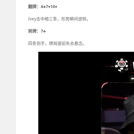
翻牌：4♣7♦10♦
Ivey击中暗三条，形势瞬间逆转。
转牌：7♣
四条到手，牌局提前失去悬念。