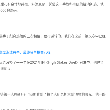
te赛后心有余悸地感慨。好消息是，凭借这一手教科书级的控池神迹，他
000的筹码。
选手丁彪奇迹般的三次翻倍，强行逆转的，我们在之前一篇文章中已经
翻盘淘汰丹牛，最终获单挑赛八强
了——早在2021年的《High Stakes Duel》对决中，他也曾
惨遭翻盘。
第一人Phil Hellmuth看到了将个人纪录扩大到18枚的曙光。他一路