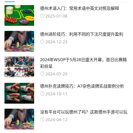
德州术语入门：常用术语中英文对照及解释
2025-01-08
德州进阶技巧：利用不同的下注尺度提升盈利
2024-12-23
2024年WSOP于5月28日盛大开幕，首日比赛精
彩纷呈
2024-05-29
德州扑克读牌技巧：A7杂色读牌实战案例分析
2024-10-11
没有平台可以玩德州了吗？这款德州手游可以玩
2024-04-12