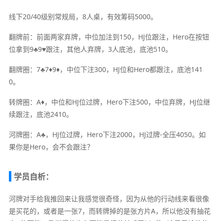
线下20/40级别常规局，8人桌，有效筹码5000。
翻牌前：前面两家弃牌，中位加注到150，HJ位跟注，Hero在按钮
位拿到9♣9♥跟注，其他人弃牌，3人底池，底池510。
翻牌圈：7♣7♦9♦，中位下注300，HJ位和Hero都跟注，底池141
0。
转牌圈：A♦，中位和HJ位过牌，Hero下注500，中位弃牌，HJ位继
续跟注，底池2410。
河牌圈：A♣，HJ位过牌，Hero下注2000，HJ过牌-全压4050。如
果你是Hero，会不会跟注？
学员自析：
河牌对手给我推回来让我感觉很奇怪，因为从他的行动线来看很像
是买花的，或者是一张7，而转牌掉的是张方片A，所以他没有抽花