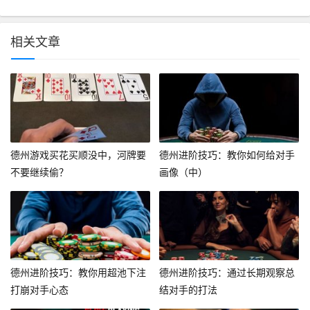
相关文章
德州游戏买花买顺没中，河牌要
德州进阶技巧：教你如何给对手
不要继续偷？
画像（中）
德州进阶技巧：教你用超池下注
德州进阶技巧：通过长期观察总
打崩对手心态
结对手的打法