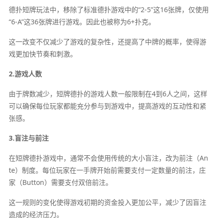
德扑短牌玩法中，移除了标准德扑游戏中的“2-5”这16张牌，仅使用
“6-A”这36张牌进行游戏。因此也被称为6+扑克。
这一改变不仅减少了游戏的复杂性，还提高了中牌的概率，使得游
戏更加快节奏和刺激。
2.游戏人数
由于牌数减少，短牌德扑的游戏人数一般限制在4到6人之间，这样
可以确保每位玩家都能充分参与到游戏中，提高游戏的互动性和紧
张感。
3.盲注与前注
在短牌德扑游戏中，通常不会使用传统的大小盲注，改为前注（An
te）制度。每位玩家在一手牌开始前需要支付一定数量的前注，庄
家（Button）需要支付双倍前注。
这一规则的变化使得游戏初期的资金投入更加公平，减少了因盲注
造成的经济压力。