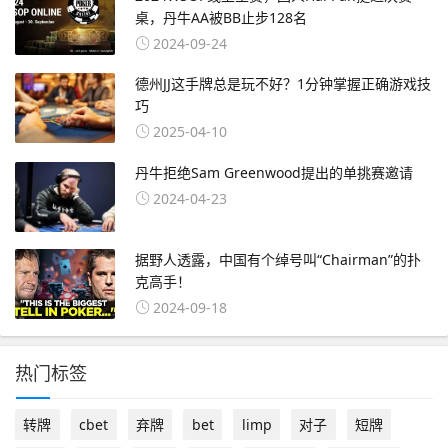
桌，丹牛AA被BB止步128名
2024-09-24
德州JJ这手牌总是玩不好？1分钟掌握正确游戏技
巧
2025-04-10
丹牛拒绝Sam Greenwood提出的单挑赛邀请
2024-04-23
据野人透露，中国有个绰号叫“Chairman”的扑
克高手！
2024-09-18
热门标签
转牌
cbet
弃牌
bet
limp
对子
短牌