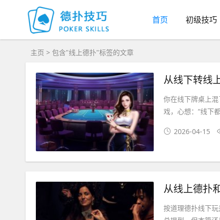
首页
初级技巧
主页
> 包含"线上德扑"标签的文章
从线下转线上
你在线下牌桌上混
戏，心想：“线下都
2026-04-15
从线上德扑
按道理德扑线下玩