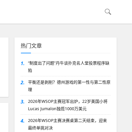
热门文章
1.
“制度出了问题”丹牛谈扑克名人堂投票程序缺
陷
2.
平衡还是剥削？德州游戏的第一性与第二性原
理
3.
2026年WSOP主赛冠军出炉，22岁美国小将
Lucas Jumalon独揽1000万美元
4.
2026年WSOP主赛决赛桌第二天结束，迎来
最终单挑对决