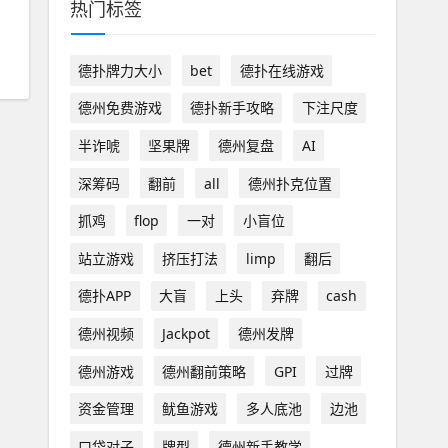
热门标签
德扑牌力大小
bet
德扑在线游戏
德州免费游戏
德扑新手攻略
下注尺度
半诈唬
坚果牌
德州复盘
AI
深筹码
翻前
all
德州扑克位置
抓鸡
flop
一对
小盲位
站立游戏
挤压打法
limp
翻后
德扑APP
大盲
上头
弃牌
cash
德州视频
Jackpot
德州发牌
德州游戏
德州翻前策略
GPI
过牌
资金管理
鱿鱼游戏
多人底池
边池
口袋对子
牌型
德州新手教学