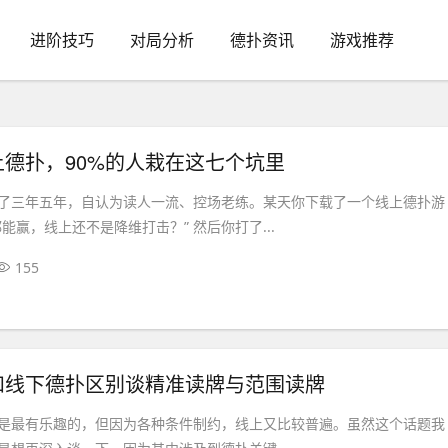
进阶技巧
对局分析
德扑资讯
游戏推荐
德扑，90%的人栽在这七个坑里
了三年五年，自认为读人一流、控场老练。某天你下载了一个线上德扑游
能赢，线上还不是降维打击？” 然后你打了...
155
和线下德扑区别谈精准读牌与范围读牌
是最有乐趣的，但因为各种条件制约，线上又比较普遍。虽然这个话题我