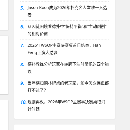
5.
Jason Koon成为2026年扑克名人堂唯一入选
者
6.
从囚徒困境看德扑中“保持平衡”和“主动剥削”
的相对价值
7.
2026年WSOP主赛决赛桌首日结束，Han
Feng上演大逆袭
8.
德扑教练分析玩家在转牌下注时常犯的四个错
误
9.
当年横扫德扑牌桌的老玩家，如今怎么连鱼都
打不过了？
10.
规则再改，2026年WSOP主赛事决赛桌取消
计时器