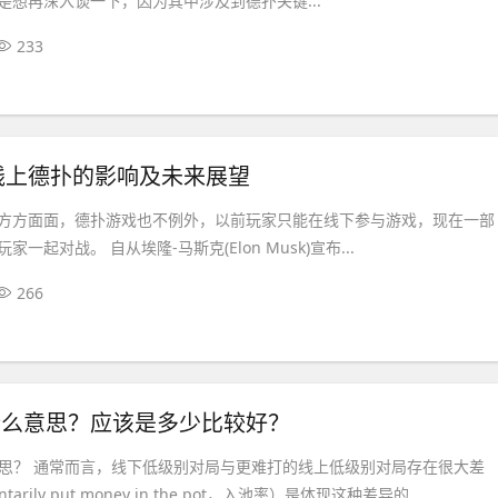
是想再深入谈一下，因为其中涉及到德扑关键...
233
线上德扑的影响及未来展望
方方面面，德扑游戏也不例外，以前玩家只能在线下参与游戏，现在一部
一起对战。 自从埃隆-马斯克(Elon Musk)宣布...
266
是什么意思？应该是多少比较好？
么意思？ 通常而言，线下低级别对局与更难打的线上低级别对局存在很大差
tarily put money in the pot，入池率）是体现这种差异的...