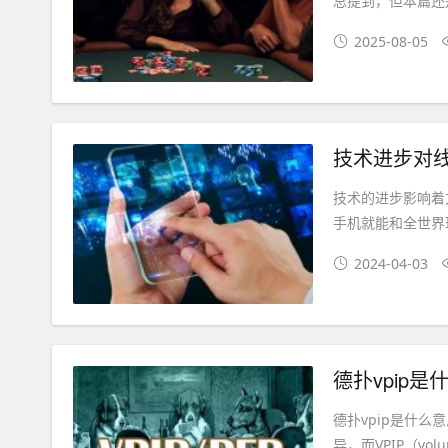
总提到，但本篇还
2025-08-05
技术进步对
技术的进步影响着
手机就能和全世界玩家
2024-04-03
德扑vpip
德扑vpip是什
异，而VPIP（volun