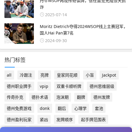
丹牛WSOP再现传奇读牌，信任直觉完成惊天抓
诈
2025-07-14
Moritz Dietrich夺得2024WSOP线上主赛冠军，
国人Hai Pan第7名
2024-09-30
热门标签
all
冷跟注
亮牌
皇家同花顺
小盲
Jackpot
德州职业牌手
vpip
双重卡顺听牌
德州思维层级
传奇扑克
德扑术语
泡沫期
翻牌
德州发牌
德州免费游戏
donk
翻后
心理学
套池
德州盈利玩家
紧凶
发牌顺序
起手牌范围表
底池管理
德扑概率