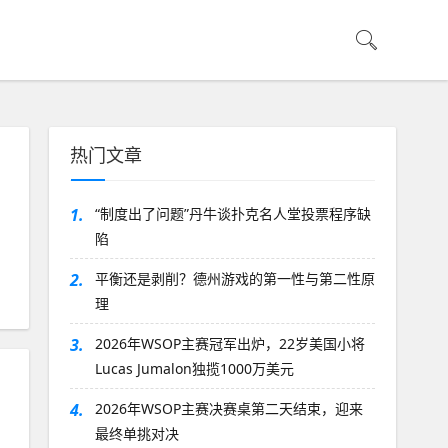
热门文章
1.
“制度出了问题”丹牛谈扑克名人堂投票程序缺
陷
2.
平衡还是剥削？德州游戏的第一性与第二性原
理
3.
2026年WSOP主赛冠军出炉，22岁美国小将
Lucas Jumalon独揽1000万美元
4.
2026年WSOP主赛决赛桌第二天结束，迎来
最终单挑对决