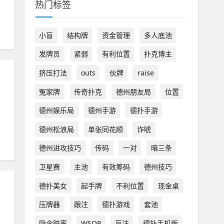
热门标签
小盲
结构牌
资金管理
多人底池
发牌员
紧弱
有利位置
扑克博主
挤压打法
outs
伙牌
raise
冤家牌
传奇扑克
德州朋友局
位置
德州娱乐局
德州手游
德扑手游
德州松浪局
单张同花顺
诈唬
德州进攻技巧
传码
一对
暗三条
卫星赛
主池
有效筹码
德州技巧
德扑美女
起手牌
不利位置
现金桌
压牌器
跟注
德扑游戏
套池
隐含赔率
WSOP
盲注
德扑手机版