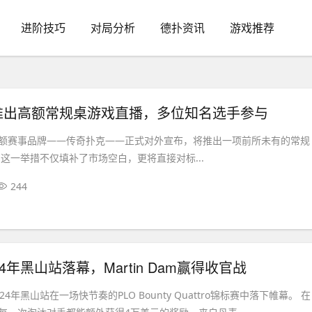
进阶技巧
对局分析
德扑资讯
游戏推荐
推出高额常规桌游戏直播，多位知名选手参与
额赛事品牌——传奇扑克——正式对外宣布，将推出一项前所未有的常规
这一举措不仅填补了市场空白，更将直接对标...
244
4年黑山站落幕，Martin Dam赢得收官战
4年黑山站在一场快节奏的PLO Bounty Quattro锦标赛中落下帷幕。 在