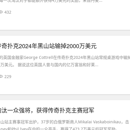
每一次淘汰对手都能额外获得4万美元的奖励，来自丹麦...
432
奇扑克2024年黑山站输掉2000万美元
国金融家George Cottrell在传奇扑克2024年黑山站常规桌游戏中输
0万美元。 据说这位英国人曾与国内的亿万富翁和好莱...
229
淘汰一众强将，获得传奇扑克主赛冠军
山站主赛事冠军出炉，37岁的白俄罗斯商人Mikalai Vaskaboinikau，击
nney和Phil Ivey在内的一众高手，赢得了473.7万美元的冠军奖励。...