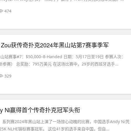
474
 Zou获传奇扑克2024年黑山站第7赛事季军
山站赛事#7：$50,000–8-Handed 日期：5月17日至19日 参赛人次：
重新参赛） 总奖励：795万美元 在这场比赛中，29岁的西班牙选手...
329
dy Ni赢得首个传奇扑克冠军头衔
on）系列赛2024年黑山站上演了一场惊心动魄的比赛，中国选手Andy Ni凭
5K NLHE锦标赛事冠军。 这位41岁的选手来自中国，但自...