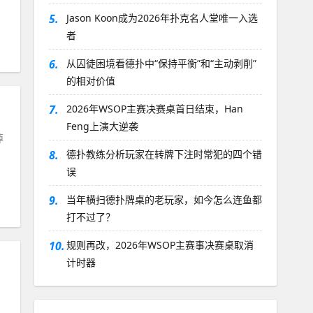
5.
Jason Koon成为2026年扑克名人堂唯一入选
者
6.
从囚徒困境看德扑中“保持平衡”和“主动剥削”
的相对价值
7.
2026年WSOP主赛决赛桌首日结束，Han
Feng上演大逆袭
掉
8.
德扑教练分析玩家在转牌下注时常犯的四个错
误
9.
当年横扫德扑牌桌的老玩家，如今怎么连鱼都
打不过了？
10.
规则再改，2026年WSOP主赛事决赛桌取消
计时器