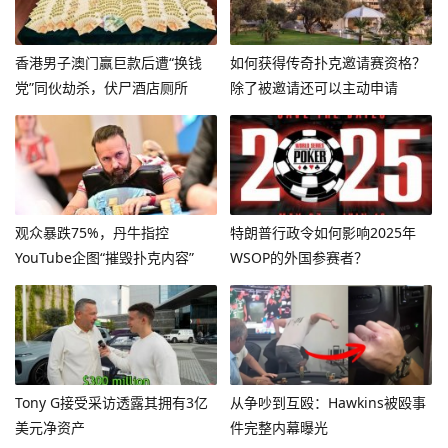
香港男子澳门赢巨款后遭“换钱
如何获得传奇扑克邀请赛资格？
党”同伙劫杀，伏尸酒店厕所
除了被邀请还可以主动申请
观众暴跌75%，丹牛指控
特朗普行政令如何影响2025年
YouTube企图“摧毁扑克内容”
WSOP的外国参赛者？
Tony G接受采访透露其拥有3亿
从争吵到互殴：Hawkins被殴事
美元净资产
件完整内幕曝光