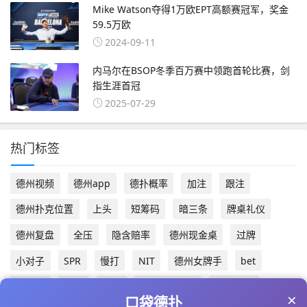
Mike Watson夺得1万欧EPT高额赛冠军，奖金
59.5万欧
2024-09-11
内马尔在BSOP冬季百万赛中领跑首轮比赛，剑
指生涯首冠
2025-07-29
热门标签
德州视频
德州app
德扑概率
加注
跟注
德州扑克位置
上头
短筹码
暗三条
牌桌礼仪
德州复盘
全压
隐含赔率
德州现金桌
过牌
小对子
SPR
慢打
NIT
德州女牌手
bet
同花面
同花
跛入
Angle Shoot
扑克博主
×
口袋德扑