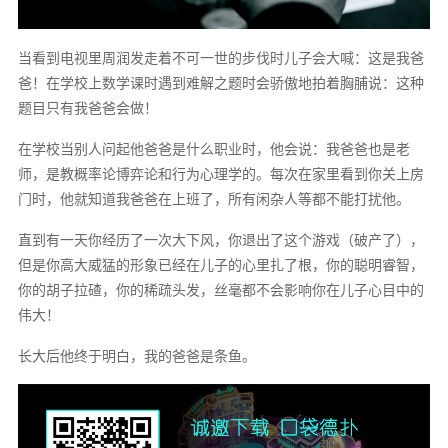
当看到电视里周润发走着不可一世的步伐时儿子会大喊：这是我爸
爸！在学校上数学课时遇到难解之题时会骄傲地拍着胸脯说：这种
题目只有我爸爸会做！
在学校当别人问起他爸爸是什么职业时，他会说：我爸爸也是老
师，是教概率论博弈论和行为心理学的。每次在家里看到你关上房
门时，他就知道我爸爸在上班了，所有闲杂人等都不能打扰他。
直到有一天你经历了一次大下风，你退出了这个游戏（破产了），
但是你高大威猛的形象已经在儿子的心里扎了根，你的聪明睿智，
你的胡子拉碴，你的稀疏头发，丝毫都不会影响你在儿子心目中的
伟大！
长大后他终于明白，我的爸爸是条鱼。