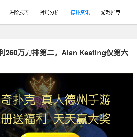
进阶技巧
对局分析
德扑资讯
游戏推荐
260万刀排第二，Alan Keating仅第六