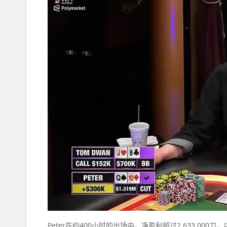
Peter在约400小时的出场中，净盈利超过2,633,00