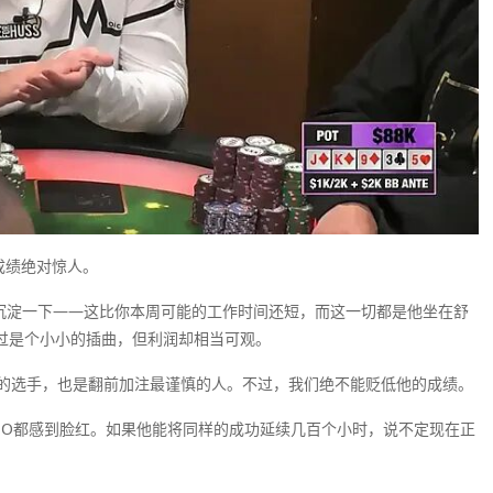
的成绩绝对惊人。
个数字沉淀一下——这比你本周可能的工作时间还短，而这一切都是他坐在舒
不过是个小小的插曲，但利润却相当可观。
守的选手，也是翻前加注最谨慎的人。不过，我们绝不能贬低他的成绩。
司的CEO都感到脸红。如果他能将同样的成功延续几百个小时，说不定现在正