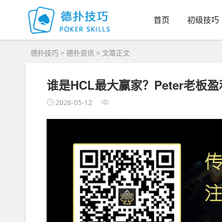
首页
初级技巧
德扑技巧
>
德扑资讯
> 文章正文
谁是HCL最大赢家？Peter老板盈利
2026-05-12