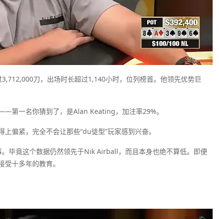
的总净盈利超过3,712,000刀，出场时长超过1,140小时，位列榜首。他领先优势巨
一名你猜到了，是Alan Keating，加注率29%。
算得上偏紧，完全不会让那些“du徒型”玩家感到兴奋。
毕竟这个数据仍然领先于Nik Airball，而且本身也绝不算低。即便
接受十多年的教育。