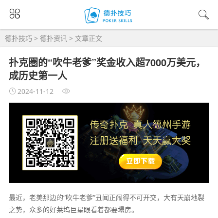
德扑技巧
>
德扑资讯
> 文章正文
扑克圈的“吹牛老爹”奖金收入超7000万美元，
成历史第一人
2024-11-12
最近，老美那边的“吹牛老爹”丑闻正闹得不可开交，大有天崩地裂
之势，众多的好莱坞巨星眼看着都要塌房。