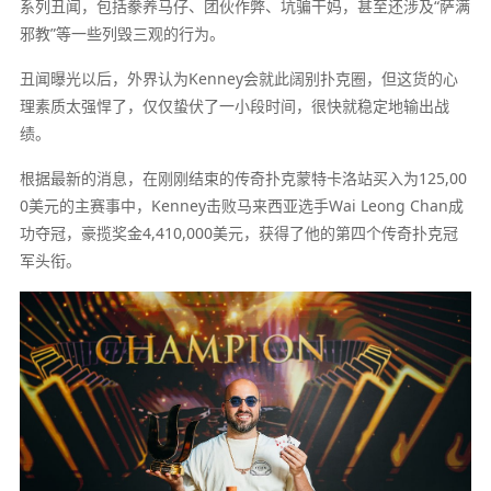
系列丑闻，包括豢养马仔、团伙作弊、坑骗干妈，甚至还涉及“萨满
邪教”等一些列毁三观的行为。
丑闻曝光以后，外界认为Kenney会就此阔别扑克圈，但这货的心
理素质太强悍了，仅仅蛰伏了一小段时间，很快就稳定地输出战
绩。
根据最新的消息，在刚刚结束的传奇扑克蒙特卡洛站买入为125,00
0美元的主赛事中，Kenney击败马来西亚选手Wai Leong Chan成
功夺冠，豪揽奖金4,410,000美元，获得了他的第四个传奇扑克冠
军头衔。