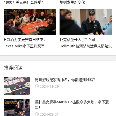
1900万美元是什么感受？
规则发生新变化
HCL百万美元赛首日结束，
扑克顽童长大了？Phil
Texas Mike拿下盈利冠军
Hellmuth被河杀淘汰竟未情绪失
控
推荐阅读
德州游戏冤家牌排名，你都遇到过吗？
2024-11-29
德扑美女牌手Maria Ho击败众多大咖，拿下冠
军！
2024-03-21