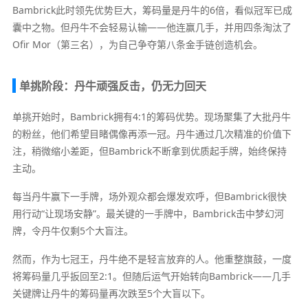
Bambrick此时领先优势巨大，筹码量是丹牛的6倍，看似冠军已成
囊中之物。但丹牛不会轻易认输——他连赢几手，并用四条淘汰了
Ofir Mor（第三名），为自己争夺第八条金手链创造机会。
单挑阶段：丹牛顽强反击，仍无力回天
单挑开始时，Bambrick拥有4:1的筹码优势。现场聚集了大批丹牛
的粉丝，他们希望目睹偶像再添一冠。丹牛通过几次精准的价值下
注，稍微缩小差距，但Bambrick不断拿到优质起手牌，始终保持
主动。
每当丹牛赢下一手牌，场外观众都会爆发欢呼，但Bambrick很快
用行动“让现场安静”。最关键的一手牌中，Bambrick击中梦幻河
牌，令丹牛仅剩5个大盲注。
然而，作为七冠王，丹牛绝不是轻言放弃的人。他重整旗鼓，一度
将筹码量几乎扳回至2:1。但随后运气开始转向Bambrick——几手
关键牌让丹牛的筹码量再次跌至5个大盲以下。