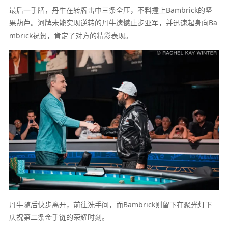
最后一手牌，丹牛在转牌击中三条全压，不料撞上Bambrick的坚
果葫芦。河牌未能实现逆转的丹牛遗憾止步亚军，并迅速起身向Ba
mbrick祝贺，肯定了对方的精彩表现。
丹牛随后快步离开，前往洗手间，而Bambrick则留下在聚光灯下
庆祝第二条金手链的荣耀时刻。