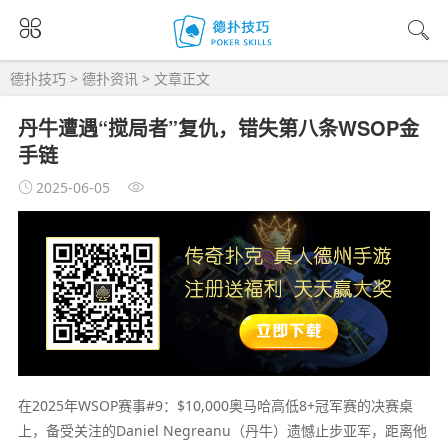
德扑技巧
>
德扑资讯
> 文章正文
丹牛遭遇“搅局者”复仇，错失第八条WSOP金
手链
2025-06-05
在2025年WSOP赛事#9：$10,000奥马哈高低8+冠军赛的决赛桌
上，备受关注的Daniel Negreanu（丹牛）遗憾止步亚军，距离他