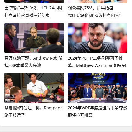
因“弃牌”手势争议，HCL 24小时
观众暴跌75%，丹牛指控
扑克马拉松直播提前结束
YouTube企图“摧毁扑克内容”
百万底池再现，Andrew Robl输
2024年PGT PLO系列赛落下帷
掉HSP本季最大底池
幕，Matthew Wantman加冕冠
军
拿着JJ翻前孤注一掷，Rampage
2024年WPT年度最佳牌手争夺赛
终于转运了
即将拉开帷幕