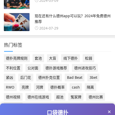
2024-05-09
现在还有什么德州app可以玩？2024年免费德州
推荐
2024-07-29
热门标签
德扑亮牌规则
套池
大盲
线下德扑
松弱
不利位置
公对面
德扑游戏推荐
德州进攻技巧
紧凶
后门花
德州扑克位置
Bad Beat
3bet
RWO
亮牌
河牌
德扑概率
cash
隔离
德州视频
德州在线游戏
超池
冤家牌
德州比赛
德扑游戏
×
口袋德扑