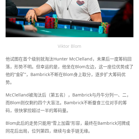
Viktor Blom
他试图在首个级别就淘汰Hunter McClelland，未果后一度筹码回
落，形势不明。但幸运的是，他坐在Blom左边，这一座位优势成了
他的“金矿”，Bambrick不断在Blom身上取分，逐步扩大筹码优
势。
McClelland被淘汰后（第五名），Bambrick与丹牛分列一、二，
而Blom则仅剩约四个大盲注。Bambrick不断蚕食三位对手的筹
码，很快掌控超过一半的筹码量。
Blom此后的走势只能用“雪上加霜”形容，最终在Bambrick河牌成
同花后出局，位列第四，继续与金手链无缘。