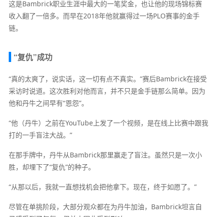
这是Bambrick职业生涯中最大的一笔奖金，也让他的现场锦标赛
收入翻了一倍多。而早在2018年他就赢得过一场PLO赛事的金手
链。
“复仇”成功
“真的太爽了，说实话，这一切有点不真实。”赛后Bambrick在接受
采访时说道。这次胜利对他而言，并不只是金手链那么简单。因为
他和丹牛之间早有“恩怨”。
“他（丹牛）之前在YouTube上发了一个视频，是在线上比赛中跟我
打的一手盲注大战。”
在那手牌中，丹牛从Bambrick那里赢走了盲注。虽然只是一次小
胜，却埋下了“复仇”的种子。
“从那以后，我就一直想找机会把他拿下。现在，终于如愿了。”
尽管在单挑阶段，大部分观众都在为丹牛加油，Bambrick坦言自