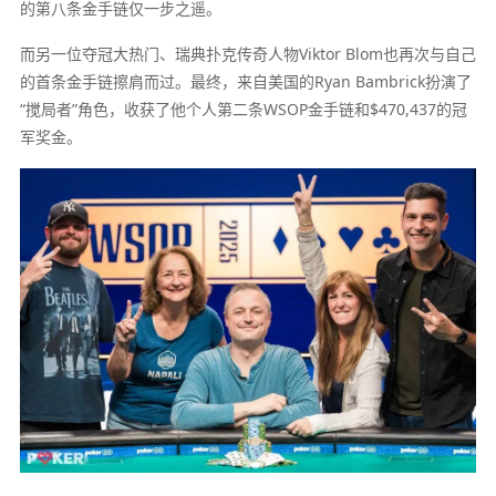
的第八条金手链仅一步之遥。
而另一位夺冠大热门、瑞典扑克传奇人物Viktor Blom也再次与自己
的首条金手链擦肩而过。最终，来自美国的Ryan Bambrick扮演了
“搅局者”角色，收获了他个人第二条WSOP金手链和$470,437的冠
军奖金。