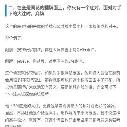
二、在全是同花的翻牌面上，你只有一个底对，面对对手
下的大注时，弃牌
这里的底对指的是你的手牌和公共牌中最小的一张牌组成的对子。
举个例子：
翻前：按钮玩家加注，你在大盲位置手持Q♥5♥跟注。
翻牌：J♠8♠5♠，你过牌，对手下注约3/4底池。
这个情况就比较难打。如果对手很清楚范围，他知道大盲位在翻前
会用很多同花牌跟注，那你就很可能在这个翻牌面击中了同花，所
以他拿弱牌扩大底池没有意义。要是他想诈唬的话，完全可以下一
个小注来试探你的垃圾牌。
他下3/4底池的大注，更像是拿着踢脚最大的顶对或更好的强牌。
当然，不排除他是个绝世高手，用诈唬牌来平衡范围。且不说这样
的高手很少，就算有，在这个牌面也只会用坚果同花听牌这类强听
牌来诈唬。