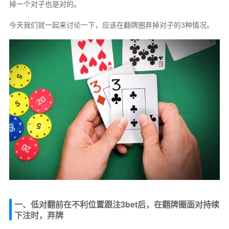
掉一个对子也是对的。
今天我们就一起来讨论一下，应该在翻牌圈弃掉对子的3种情况。
一、低对翻前在不利位置跟注3bet后，在翻牌圈面对持续
下注时，弃牌