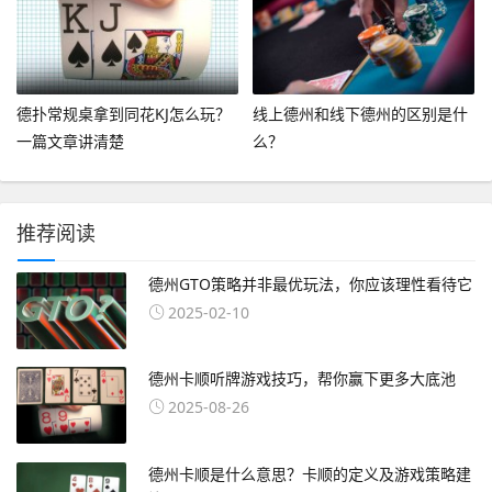
德扑常规桌拿到同花KJ怎么玩？
线上德州和线下德州的区别是什
一篇文章讲清楚
么？
推荐阅读
德州GTO策略并非最优玩法，你应该理性看待它
2025-02-10
德州卡顺听牌游戏技巧，帮你赢下更多大底池
2025-08-26
德州卡顺是什么意思？卡顺的定义及游戏策略建