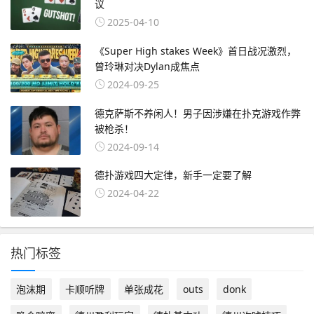
议
2025-04-10
《Super High stakes Week》首日战况激烈，
曾玲琳对决Dylan成焦点
2024-09-25
德克萨斯不养闲人！男子因涉嫌在扑克游戏作弊
被枪杀！
2024-09-14
德扑游戏四大定律，新手一定要了解
2024-04-22
热门标签
泡沫期
卡顺听牌
单张成花
outs
donk