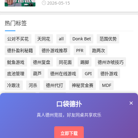
2026-05-15
热门标签
公对不买花
天同花
all
Donk Bet
范围优势
德扑盈利秘籍
德扑游戏推荐
PFR
跑两次
鱿鱼游戏
德州复盘
同花面
踢脚
德州诈唬技巧
底池管理
葫芦
德州在线游戏
GPI
德扑游戏
冷跟注
河杀
德州代打
神秘赏金赛
MDF
德扑游戏下载
短筹码策略
×
口袋德扑
真人德州竞技，好友同桌共享欢乐
Copyright © 2025 www.dpskill.com AII Right Reserved
备案号：
琼ICP备2024016187号-2
立即下载