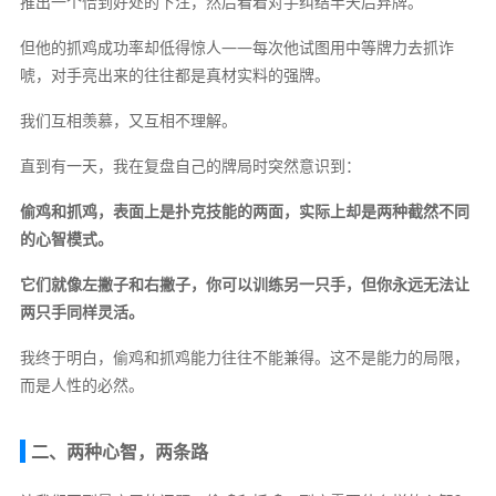
推出一个恰到好处的下注，然后看着对手纠结半天后弃牌。
但他的抓鸡成功率却低得惊人——每次他试图用中等牌力去抓诈
唬，对手亮出来的往往都是真材实料的强牌。
我们互相羡慕，又互相不理解。
直到有一天，我在复盘自己的牌局时突然意识到：
偷鸡和抓鸡，表面上是扑克技能的两面，实际上却是两种截然不同
的心智模式。
它们就像左撇子和右撇子，你可以训练另一只手，但你永远无法让
两只手同样灵活。
我终于明白，偷鸡和抓鸡能力往往不能兼得。这不是能力的局限，
而是人性的必然。
二、两种心智，两条路