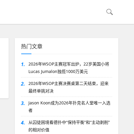
热门文章
1.
2026年WSOP主赛冠军出炉，22岁美国小将
Lucas Jumalon独揽1000万美元
2.
2026年WSOP主赛决赛桌第二天结束，迎来
最终单挑对决
3.
Jason Koon成为2026年扑克名人堂唯一入选
者
4.
从囚徒困境看德扑中“保持平衡”和“主动剥削”
的相对价值