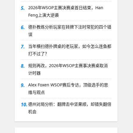
5.
2026年WSOP主赛决赛桌首日结束，Han
Feng上演大逆袭
6.
德扑教练分析玩家在转牌下注时常犯的四个错
误
7.
当年横扫德扑牌桌的老玩家，如今怎么连鱼都
打不过了？
8.
规则再改，2026年WSOP主赛事决赛桌取消
计时器
9.
Alex Foxen WSOP赛后专访，顶级选手的思
维与观点
10.
德州对局分析：翻牌击中坚果顺，却错失翻倍
机会