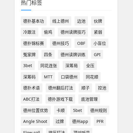
热门标签
德扑基本功
线上德州
边池
伙牌
冷跟注
偷鸡
德州读牌技巧
紧弱
德扑锦标赛
德州技巧
OBF
小盲位
冤家牌
四条
德州读牌训练
GPI
3bet
同花连张
深筹局
全压
深筹码
MTT
口袋德州
同花顺
德扑术语
德州翻后打法
顺子
控池
ABC打法
德扑游戏下载
底池管理
德州位置优势
卡顺
5bet
德州规则
Angle Shoot
过牌
德州app
PFR
Slow roll
挤压打法
顶对听花