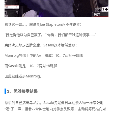
看到这一幕后，解说员Joe Stapleton忍不住说道：
“我觉得他以为自己赢了。”“你看，我们都干过这种傻事……”
踌躇满志地走回牌桌后，Sasaki这才猛然发现：
Monroig凭借手中的A♣，组成：10、7两对+A踢脚
而Sasaki则是：10、7两对+8踢脚
因此获胜者是Monroig。
3、优雅接受结果
意识到自己搞出乌龙后，Sasaki先是像日本动漫人物一样夸张地
“喔”了一声，接着非常绅士地向对手点头致意，主动将筹码推向对