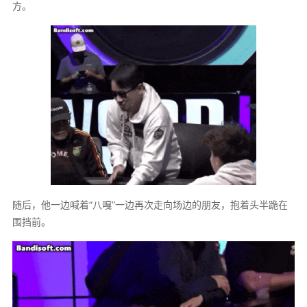
方。
随后，他一边喊着“八嘎”一边再次走向场边的朋友，抱着头半跪在
围挡前。