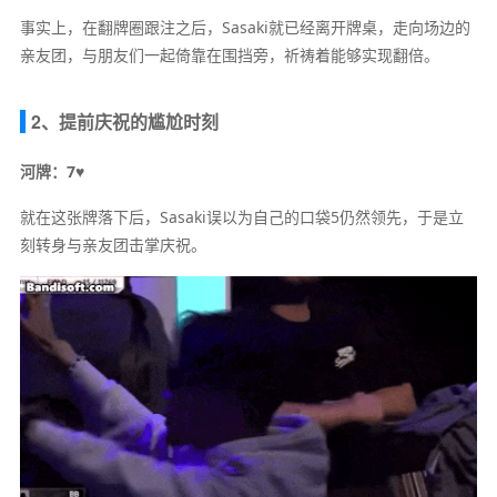
事实上，在翻牌圈跟注之后，Sasaki就已经离开牌桌，走向场边的
亲友团，与朋友们一起倚靠在围挡旁，祈祷着能够实现翻倍。
2、提前庆祝的尴尬时刻
河牌：7♥
就在这张牌落下后，Sasaki误以为自己的口袋5仍然领先，于是立
刻转身与亲友团击掌庆祝。