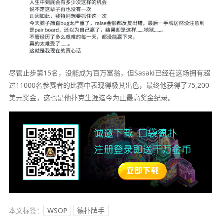
尽管止步第15名，没能成为百万富翁，但Sasaki已经在这场拥有超
过11000名参赛者的比赛中表现得极其出色，最终他获得了75,200
美元奖金，这也是他扑克生涯迄今为止最高奖金纪录。
本文标签：
WSOP
德扑牌手