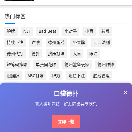
热门标签
验牌
NIT
Bad Beat
小对子
小盲
转牌
持续下注
诈唬
德州游戏
坚果牌
四二法则
德州代打
德扑
挤压打法
大盲
跟注
短筹码策略
单张同花顺
德州鲨鱼玩家
德州作弊
阻挡牌
ABC打法
牌力
阻拦下注
底池管理
对子
×
口袋德扑
真人德州竞技，好友同桌共享欢乐
Copyright © 2025 www.dpskill.com AII Right Reserved
备案号：
琼ICP备2024016187号-2
立即下载