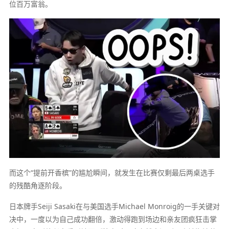
位百万富翁。
而这个“提前开香槟”的尴尬瞬间，就发生在比赛仅剩最后两桌选手
的残酷角逐阶段。
日本牌手Seiji Sasaki在与美国选手Michael Monroig的一手关键对
决中，一度以为自己成功翻倍，激动得跑到场边和亲友团疯狂击掌