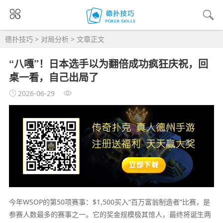
德扑技巧
>
对局分析
> 文章正文
“八嘎”！日本选手以为翻倍成功疯狂庆祝，回
桌一看，自己出局了
2026-06-29
今年WSOP的第50项赛事：$1,500买入“百万富翁制造者”比赛，是
参赛人数最多的赛事之一。它的奖金规模极其惊人，最终将诞生两