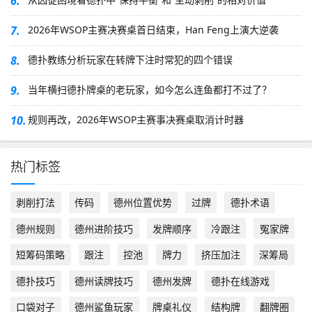
6.
7.
2026年WSOP主赛决赛桌首日结束，Han Feng上演大逆袭
8.
德扑教练分析玩家在转牌下注时常犯的四个错误
9.
当年横扫德扑牌桌的老玩家，如今怎么连鱼都打不过了？
10.
规则再改，2026年WSOP主赛事决赛桌取消计时器
热门标签
剥削打法
传码
德州位置优势
过牌
德扑术语
德州规则
德州进阶技巧
发牌顺序
冷跟注
冤家牌
短筹码策略
跟注
控池
牌力
挤压加注
深筹局
德扑技巧
德州读牌技巧
德州发牌
德扑在线游戏
口袋对子
德州鲨鱼玩家
牌桌礼仪
结构牌
翻牌圈