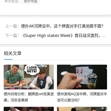
本文标签：
德扑明星
上一篇：
德扑AK河牌没中，这个牌面对手打满池跟不跟？
下一篇：
《Super High stakes Week》首日战况激烈，曾玲琳对决Dylan成焦点
相关文章
德州对局分析：翻牌底set完美逆
德州游戏AQ没中牌，河牌面对半
袭，河杀坚果顺
池可以跟注吗？