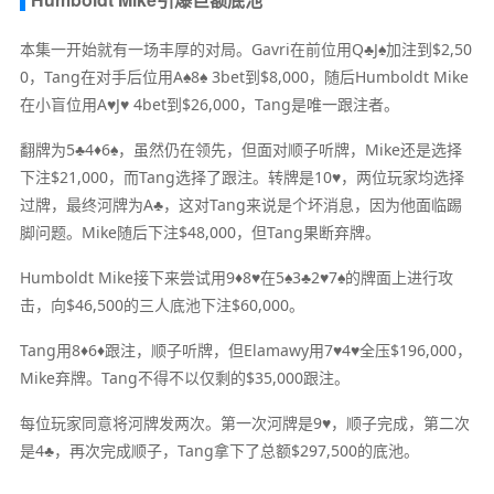
本集一开始就有一场丰厚的对局。Gavri在前位用Q♣J♠加注到$2,50
0，Tang在对手后位用A♠8♠ 3bet到$8,000，随后Humboldt Mike
在小盲位用A♥J♥ 4bet到$26,000，Tang是唯一跟注者。
翻牌为5♣4♦6♠，虽然仍在领先，但面对顺子听牌，Mike还是选择
下注$21,000，而Tang选择了跟注。转牌是10♥，两位玩家均选择
过牌，最终河牌为A♣，这对Tang来说是个坏消息，因为他面临踢
脚问题。Mike随后下注$48,000，但Tang果断弃牌。
Humboldt Mike接下来尝试用9♦8♥在5♠3♣2♥7♠的牌面上进行攻
击，向$46,500的三人底池下注$60,000。
Tang用8♦6♦跟注，顺子听牌，但Elamawy用7♥4♥全压$196,000，
Mike弃牌。Tang不得不以仅剩的$35,000跟注。
每位玩家同意将河牌发两次。第一次河牌是9♥，顺子完成，第二次
是4♣，再次完成顺子，Tang拿下了总额$297,500的底池。