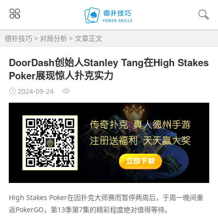
德扑技巧
>
对局分析
> 文章正文
DoorDash创始人Stanley Tang在High Stakes
Poker展现惊人扑克实力
2024-09-24
High Stakes Poker在因扑克大师赛而暂停两周后，于周一晚间重
返PokerGO，第13季第7集的精彩程度绝对值得等待。