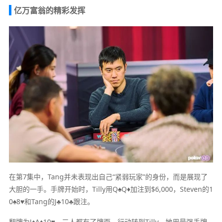
亿万富翁的精彩发挥
在第7集中，Tang并未表现出自己“紧弱玩家”的身份，而是展现了
大胆的一手。手牌开始时，Tilly用Q♠Q♦加注到$6,000，Steven的1
0♠8♥和Tang的J♣10♣跟注。
翻牌为J♠A♦10♥，三人都有了牌面。行动转到Tilly，她用最强手牌