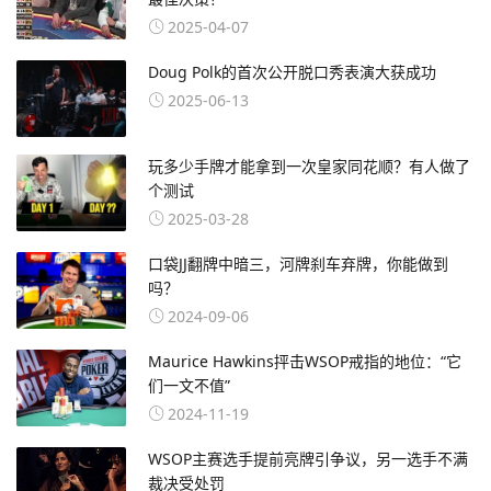
2025-04-07
Doug Polk的首次公开脱口秀表演大获成功
2025-06-13
玩多少手牌才能拿到一次皇家同花顺？有人做了
个测试
2025-03-28
口袋JJ翻牌中暗三，河牌刹车弃牌，你能做到
吗？
2024-09-06
Maurice Hawkins抨击WSOP戒指的地位：“它
们一文不值”
2024-11-19
WSOP主赛选手提前亮牌引争议，另一选手不满
裁决受处罚