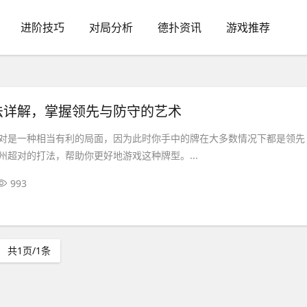
进阶技巧
对局分析
德扑资讯
游戏推荐
法详解，掌握领先与防守的艺术
对是一种相当有利的局面，因为此时你手中的牌在大多数情况下都是领先
州超对的打法，帮助你更好地游戏这种牌型。...
993
共1页/1条