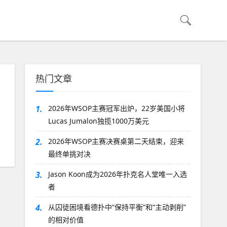
热门文章
1.
2026年WSOP主赛冠军出炉，22岁美国小将
Lucas Jumalon独揽1000万美元
2.
2026年WSOP主赛决赛桌第二天结束，迎来
最终单挑对决
3.
Jason Koon成为2026年扑克名人堂唯一入选
者
4.
从囚徒困境看德扑中“保持平衡”和“主动剥削”
的相对价值