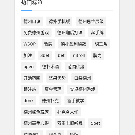
热门标签
德州口诀
德扑手机版
德州思维层级
免费德州游戏
德州翻后打法
起手牌
WSOP
验牌
德扑盈利秘籍
明三条
加注
3bet
bet
nitroll
牌力
open
德扑术语
范围优势
开池范围
坚果优势
口袋德州
跟注站
资金管理
安卓德州游戏
donk
德州扑克
新手教学
德州鲨鱼玩家
扑克名人堂
德州高手心得
双重卡顺听牌
5bet
花顺双抽
现金桌
听牌