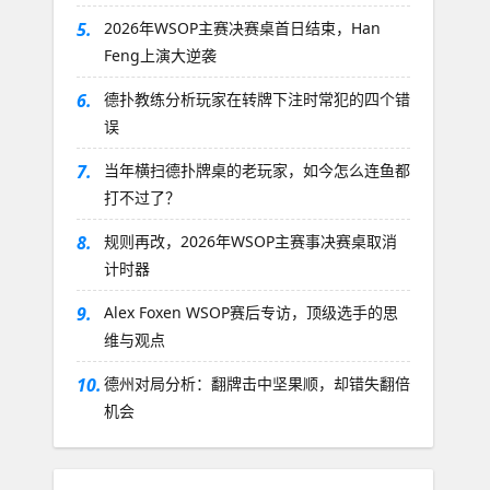
5.
2026年WSOP主赛决赛桌首日结束，Han
Feng上演大逆袭
6.
德扑教练分析玩家在转牌下注时常犯的四个错
误
7.
当年横扫德扑牌桌的老玩家，如今怎么连鱼都
打不过了？
8.
规则再改，2026年WSOP主赛事决赛桌取消
计时器
9.
Alex Foxen WSOP赛后专访，顶级选手的思
维与观点
10.
德州对局分析：翻牌击中坚果顺，却错失翻倍
机会