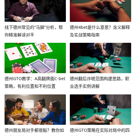
线下德州常见的“马脚”分析，帮
德州4bet是什么意思？含义解释
你精准解读对手
及实战策略指南
德州GTO教学：A高翻牌面C-bet
德州翻后诈唬范围构建思路，职
策略，有利位置和不利位置
业选手实例讲解
德州朋友局对手都很黏？教你如
德州GTO策略在实际对局中的四