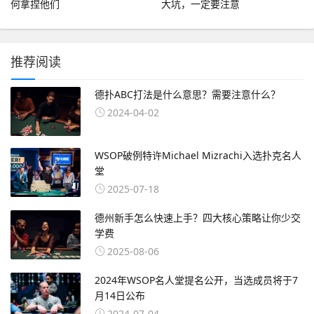
何拿捏他们
大坑，一定要注意
推荐阅读
德扑ABC打法是什么意思？需要注意什么？
2024-04-02
WSOP破例特许Michael Mizrachi入选扑克名人
堂
2025-07-18
德州新手怎么快速上手？四大核心策略让你少交
学费
2025-08-06
2024年WSOP名人堂提名公开，当选成员将于7
月14日公布
2024-07-04