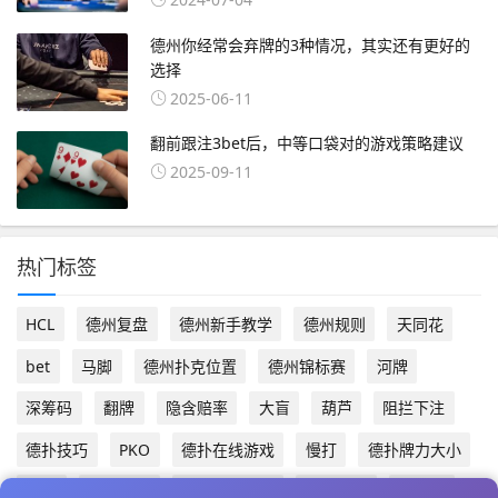
德州你经常会弃牌的3种情况，其实还有更好的
选择
2025-06-11
翻前跟注3bet后，中等口袋对的游戏策略建议
2025-09-11
热门标签
HCL
德州复盘
德州新手教学
德州规则
天同花
bet
马脚
德州扑克位置
德州锦标赛
河牌
深筹码
翻牌
隐含赔率
大盲
葫芦
阻拦下注
德扑技巧
PKO
德扑在线游戏
慢打
德扑牌力大小
摊牌
鱿鱼游戏
德州新手攻略
加注验牌
结构牌