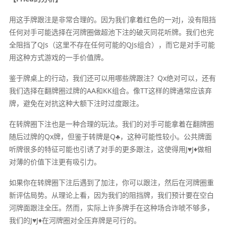
用这手牌跟注是非常合理的。因为我们拿着红色的一对J，没有阻挡
任何对手可能选择在河牌圈做超池下注的破灭同花听牌。我们也完
全阻挡了QJs（这里不存在任何可能的QJs组合），而它是对手可能
用这种方式游戏的一手价值牌。
鉴于牌桌上的行动，我们还可以用哪些牌跟注？Qx绝对可以，还有
我们选择在翻牌圈过牌的AA和KK组合。像TT这样的牌通常应该弃
牌，避免在对抗这种大额下注时过度跟注。
在转牌圈下注也是一种合理的玩法。我们的对手可能拿着在翻牌圈
随后过牌的Qx牌，但鉴于转牌是Q♣，这种可能性较小。公共牌面
听牌很多的特征可能也引诱了对手的更多跟注，这使得用J♥J♦做相
对薄的价值下注更有吸引力。
如果你在转牌圈下注后遇到了加注，你可以跟注，然后在河牌圈重
新评估局势。从理论上看，因为我们的阻挡牌，我们预计要在空白
河牌面跟注全压。然而，实际上许多牌手在这种场合诈唬不够多，
我们的J♥J♦在河牌圈对全压弃牌是可行的。