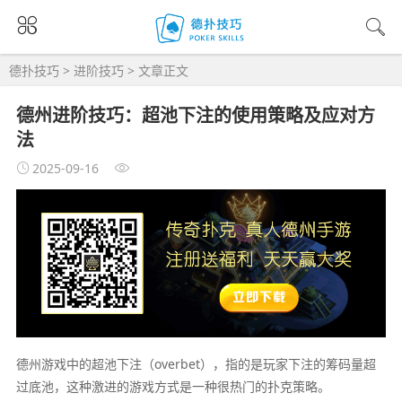
德扑技巧
>
进阶技巧
> 文章正文
德州进阶技巧：超池下注的使用策略及应对方
法
2025-09-16
德州游戏中的超池下注（overbet），指的是玩家下注的筹码量超
过底池，这种激进的游戏方式是一种很热门的扑克策略。