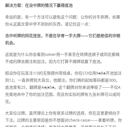
解决方案：在没中牌的情况下赢得底池
幸运的是，有一个方法可以避免这个问题：让你的对手弃牌。如果
你从这篇文章中学不到别的东西，请记住这一点：
击中听牌的同花连张，不是在孕育一手大牌——它们是绝佳的诈唬
机会。
这就是为什么你会看到solver用一手甚至在转牌连顺子或同花都做
不成的牌去跟注和加注。因为它打算不摊牌就赢下底池。
假设你在玩盲注1/3的无限德州常规桌，你在CO位用9♣8♣开池加注
到12。一直弃牌到大盲位，他跟注。你们俩的起始筹码都是300。
底池里有25，翻牌是A♣J♠5♣。这个翻牌对你来说棒极了——不仅A
完美地命中了你的加注范围，而且你实际的牌有九张补牌可以成同
花。
大盲位过牌。虽然理论上你有很多过牌的选择，但在这里更倾向于
下注。过牌的主要原因是你不想面对check-raise——拿着听牌，你