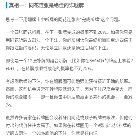
真相一：同花连张是绝佳的诈唬牌
思考一下用翻牌击中听牌的同花连张去“完成听牌”这个问题。
一个四张同花听牌，在下一张牌完成的概率不到20%。如果你只是
用同花听牌去跟注一个下注，你必须相信你最终能赢回至少四倍于
你跟注额的筹码，无论是立即赢还是通过后续的下注。
即使是一个12张补牌的组合听牌（比如你在3♦4♠Q♦的牌面上拿着7
♦6♦），在转牌成顺或成花的概率也不到25%。
考虑到后续的下注，你在翻牌圈可能勉强能获得接近正确的赔率。
然而，这些机会通常在转牌圈就消失了，因为下注尺度会变大，而
你的隐含赔率——即一旦你击中牌后能赢更多筹码的机会——会减
少。
虽然许多玩家在转牌圈会咬着牙用同花或顺子听牌去跟注，但他们
付出的代价往往太高了。如果你在转牌圈用一个9张或12张补牌的
听牌去跟注一个80%底池的下注，你就是在白送。