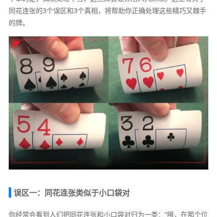
同花连张的3个误区和3个真相，将帮助你正确处理这些精巧又棘手
的牌。
误区一：同花连张类似于小口袋对
你经常会看到人们把同花连张和小口袋对归为一类：“哦，在那个位