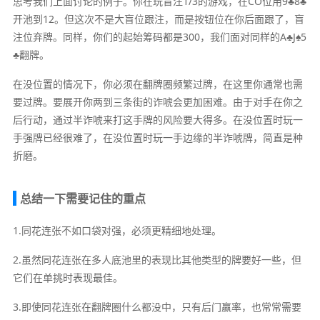
思考我们上面讨论的例子。你在玩盲注1/3的游戏，在CO位用9♣8♣
开池到12。但这次不是大盲位跟注，而是按钮位在你后面跟了，盲
注位弃牌。同样，你们的起始筹码都是300，我们面对同样的A♣J♠5
♣翻牌。
在没位置的情况下，你必须在翻牌圈频繁过牌，在这里你通常也需
要过牌。要展开你两到三条街的诈唬会更加困难。由于对手在你之
后行动，通过半诈唬来打这手牌的风险要大得多。在没位置时玩一
手强牌已经很难了，在没位置时玩一手边缘的半诈唬牌，简直是种
折磨。
总结一下需要记住的重点
1.同花连张不如口袋对强，必须更精细地处理。
2.虽然同花连张在多人底池里的表现比其他类型的牌要好一些，但
它们在单挑时表现最佳。
3.即使同花连张在翻牌圈什么都没中，只有后门赢率，也常常需要