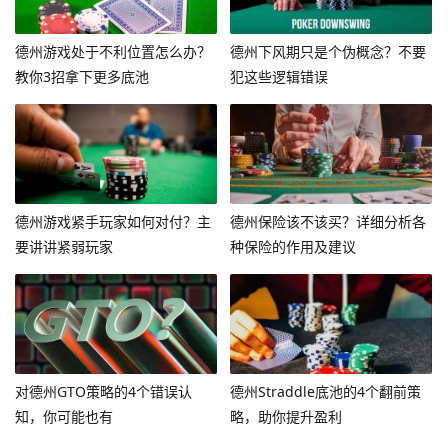
德州游戏处于不利位置怎么办？
德州下风期只是个伪概念？不要
教你3招拿下更多底池
犯这些逻辑错误
德州游戏紧手玩家如何对付？主
德州保险该不该买？详细分析各
要讲讲紧弱玩家
种保险的作用及建议
对德州GTO策略的4个错误认
德州Straddle底池的4个翻前策
知，你可能也有
略，助你提升盈利