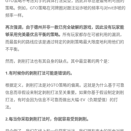
GTO策略不考虑对手的具体打法类型，因此并非总是最有利可图的
策略。例如，GTO策略在河牌圈对跟注站诈唬的频率与对nit诈唬的
频率一样。
再次强调，由于德州并非一款已完全破解的游戏，因此没有玩家能
够采用完美最优且平衡的策略。
所有玩家都存在可被利用的漏洞，
而最盈利的路线应该是通过特定的剥削策略最大限度地利用他们的
不平衡。
然而，剥削打法也有其自身的缺点。其中最显著的两个是：
1.有时候你的剥削打法可能是错误的。
根据定义，剥削打法是对GTO策略的偏离。这就是为什么基于可靠
信息而非假设来制定剥削打法至关重要。如果你基于假设制定剥削
打法，有时会因为信息不可靠而做出大幅-EV（负期望值）的打
法。
2.每当你采取剥削打法时，你就容易受到剥削。
举个例子。我们在线上和一位常客对战，我们拥有庞大的历史对局