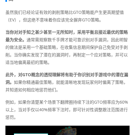
虽然我们已经论证有效的剥削策略比GTO策略能产生更高期望值
（EV），但这绝不意味着你应该完全摒弃GTO策略。
当你对对手知之甚少甚至一无所知时，采用平衡且接近最优的策略
最为安全。
通常需观察数千手牌才能可靠识别对手漏洞，因此明智
的做法是采用一个基础策略，在收集信息期间保护自己免受对手剥
削。当你确实发现了潜在的漏洞时，再制定一个应对策略，并可以
适当地偏离最初的策略。
此外，对GTO概念的透彻理解将有助于你识别对手游戏中的潜在漏
洞。
如果你精通最佳策略，就能清晰地发现玩家何时偏离了策略，
并知道如何相应地惩罚他们。
例如，如果你清楚某个场景下翻牌圈持续下注的GTO频率应为60%
以上，当对手仅以40%频率下注时，即可针对性调整跟注范围进行
惩罚。