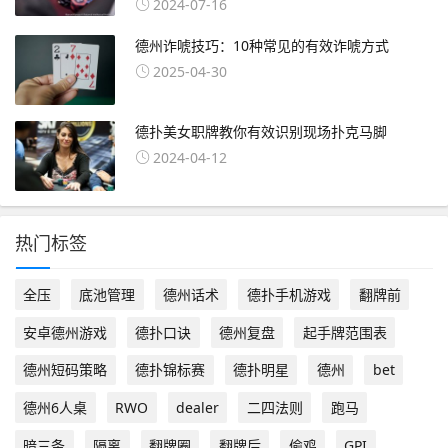
2024-07-16
德州诈唬技巧：10种常见的有效诈唬方式
2025-04-30
德扑美女职牌教你有效识别现场扑克马脚
2024-04-12
热门标签
全压
底池管理
德州话术
德扑手机游戏
翻牌前
安卓德州游戏
德扑口诀
德州复盘
起手牌范围表
德州短码策略
德扑锦标赛
德扑明星
德州
bet
德州6人桌
RWO
dealer
二四法则
跑马
暗三条
隔离
翻牌圈
翻牌后
偷鸡
GPI