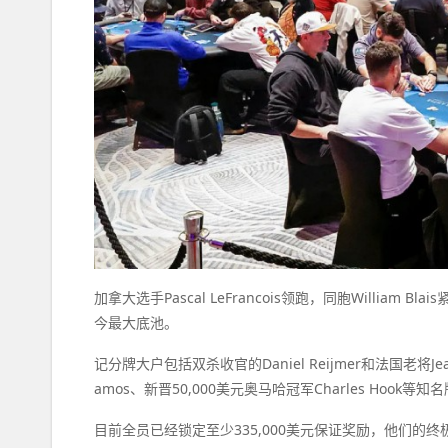
加拿大选手Pascal LeFrancois领跑，同胞Willia
今最大底池。
记分牌大户包括双杀收官的Daniel Reijmer和法国老将Jean-
amos、新晋50,000美元奥马哈冠军Charles Hook
目前全员已经锁定至少335,000美元保证奖励，他们的终