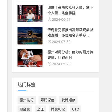
印度土豪击败众多大咖，拿下
个人第二条金手链
2024-06-27
传奇扑克将推出高额常规桌游
戏直播，多位知名选手参与
2024-07-30
德州对局分析：绝妙的顶对转
诈唬，吓跑两对
2024-05-28
热门标签
德州技巧
筹码深度
发牌顺序
现金桌
全压
牌桌礼仪
GTO