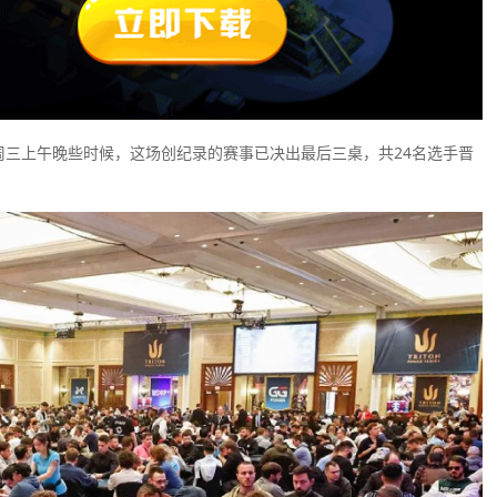
战罢，周三上午晚些时候，这场创纪录的赛事已决出最后三桌，共24名选手晋