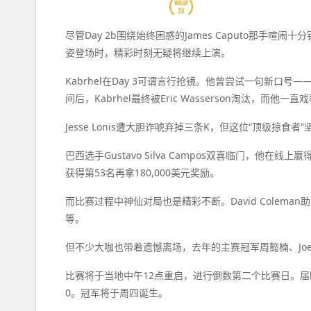
尽管Day 2b围绕始终困惑的James Caputo那手喧闹十
姿登场时，精彩时刻无疑将继续上演。
Kabrhel在Day 3可谓言行抢镜。他曾尝试一句新口
间后，Kabrhel最终被Eric Wasserson淘汰，而他一直戏
Jesse Lonis遭大胆诈唬弃掉三条K，但这位“顶级掠
巴西选手Gustavo Silva Campos双喜临门，他在线
获得第53名再拿180,000美元奖励。
而比赛过程中神仙对局也是精彩不断。David Coleman助力Na
等。
但不少大咖也带着遗憾离场，去年的主赛冠军周懿楠、Joe C
比赛将于当地中午12点重启，进行倒数第二个比赛日。届时第31级别
0。冠军将于周四诞生。