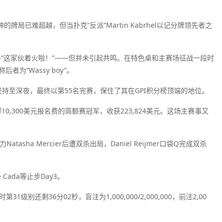
分钟的牌局已难超越，但当扑克“反派”Martin Kabrhel以记分牌领先者之
号——“这家伙着火啦！”——但并未引起共鸣。在特色桌和主赛场征战一段时
称后者为“Wassy boy”。
食者”坚持至深夜，最终以第55名完赛，保住了其在GPI积分榜顶端的地位。
上赢得10,300美元报名费的高额赛冠军，收获223,824美元。这场主赛事又
tasha Mercier后遭双杀出局，Daniel Reijmer口袋Q完成双杀
ada等止步Day3。
还剩36分02秒，盲注为1,000,000/2,000,000，前注2,00