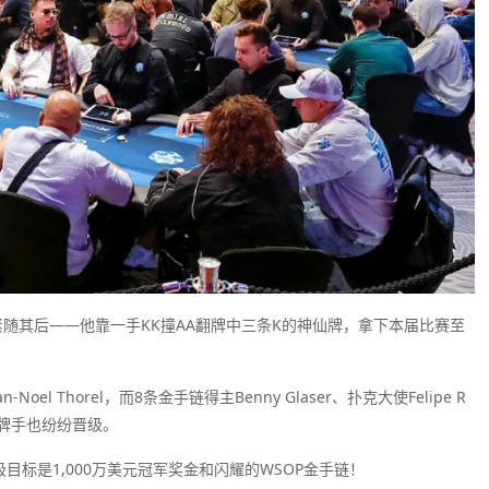
m Blais紧随其后——他靠一手KK撞AA翻牌中三条K的神仙牌，拿下本届比赛至
Noel Thorel，而8条金手链得主Benny Glaser、扑克大使Felipe R
等知名牌手也纷纷晋级。
极目标是1,000万美元冠军奖金和闪耀的WSOP金手链！