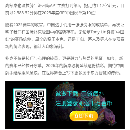
高额桌也没拉胯：济州岛APT主赛打到第5，抱走约1.17亿韩元，目
前以2,583.52分排在2025年度GPI中国榜单第10位！
随着2025赛年的收官，中国选手们用一张张亮眼的成绩单，再次证
明了我们在国际扑克版图中的强势存在。无论是Tony Lin身披“中国
红”的赛场信仰，周全的稳王本色，还是丁彪、茅人及等人在专项赛
场的统治表现，都让人印象深刻。
扑克不仅是技巧与心理的较量，更是毅力与热爱的见证。如今，新
的赛年已经拉开序幕，2026年的牌桌必将延续这份精彩。期待中国
牌手继续乘风破浪，在世界舞台上写下更多属于东方智慧的传奇。