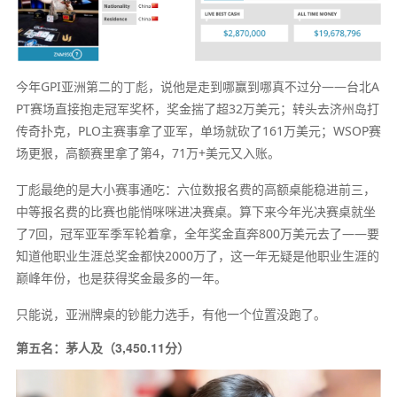
今年GPI亚洲第二的丁彪，说他是走到哪赢到哪真不过分——台北A
PT赛场直接抱走冠军奖杯，奖金揣了超32万美元；转头去济州岛打
传奇扑克，PLO主赛事拿了亚军，单场就砍了161万美元；WSOP赛
场更狠，高额赛里拿了第4，71万+美元又入账。
丁彪最绝的是大小赛事通吃：六位数报名费的高额桌能稳进前三，
中等报名费的比赛也能悄咪咪进决赛桌。算下来今年光决赛桌就坐
了7回，冠军亚军季军轮着拿，全年奖金直奔800万美元去了——要
知道他职业生涯总奖金都快2000万了，这一年无疑是他职业生涯的
巅峰年份，也是获得奖金最多的一年。
只能说，亚洲牌桌的钞能力选手，有他一个位置没跑了。
第五名：茅人及（3,450.11分）