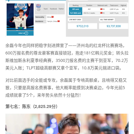
余磊今年也同样把稳字刻进牌里了——济州岛的红龙杯比赛赛场，
600万报名费的尊龙豪客赛直接锁冠，抱走181亿韩元奖金；转头拉
斯维加斯永利夏季经典赛，3500刀报名费的主赛干到亚军，70.2万
美元入账；TLPT超级高额赛又拿个亚军，10.8万美元揣进口袋。
对比前面选手的全能或专攻，余磊属于专啃高额桌，且啃得又稳又
狠，只要是高报名费赛事，他大概率能摸到决赛桌边，今年光前5
成绩就拿了5个，来年势头依然十分猛烈！
第七名：陈东（2,825.29分）