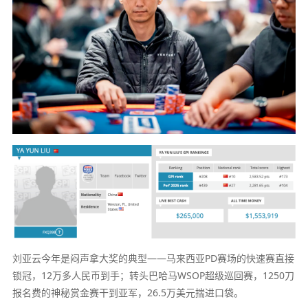
刘亚云今年是闷声拿大奖的典型——马来西亚PD赛场的快速赛直接
锁冠，12万多人民币到手；转头巴哈马WSOP超级巡回赛，1250刀
报名费的神秘赏金赛干到亚军，26.5万美元揣进口袋。