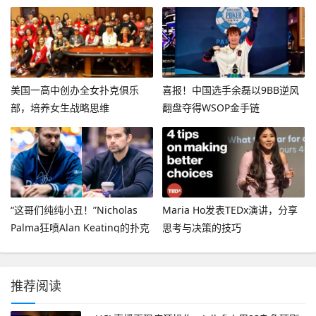
美国一高中创办全女扑克俱乐
喜报！中国选手余磊以9BB逆风
部，培养女生战略思维
翻盘夺得WSOP金手链
“这哥们纯纯小丑！”Nicholas
Maria Ho发表TEDx演讲，分享
Palma狂喷Alan Keating的扑克
思考与决策的技巧
锦标赛言论
推荐阅读