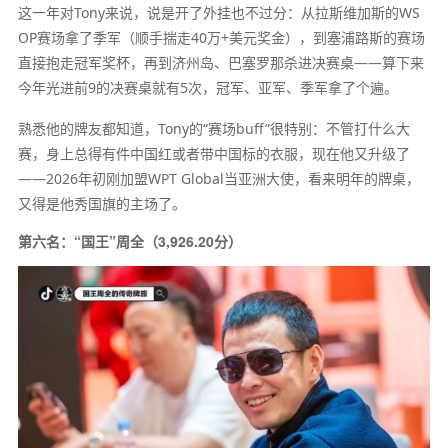
这一年对Tony来说，说是开了外挂也不过分：从拉斯维加斯的WS
OP赛场拿了季军（顺手揣走40万+美元奖金），到塞浦路斯的赛场
直接抱走冠军奖杯，再到济州岛、巴塞罗那杀进决赛桌——算下来
今年光进前9的决赛桌就有5次，冠军、亚军、季军拿了个遍。
熟悉他的牌友都知道，Tony的“赛场buff”很特别：不管打什么大
赛，身上总得有件中国红或者带中国标的衣服，现在他又升级了
——2026年初刚加盟WPT Global当亚洲大使，看来明年的牌桌，
又得是他秀国旗的主场了。
第六名：“国王”周全（3,926.20分）