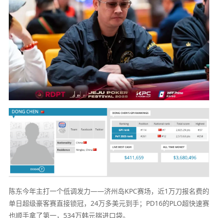
陈东今年主打一个低调发力——济州岛KPC赛场，近1万刀报名费的
单日超级豪客赛直接锁冠，24万多美元到手；PD16的PLO超快速赛
也顺手拿了第一，534万韩元揣进口袋。