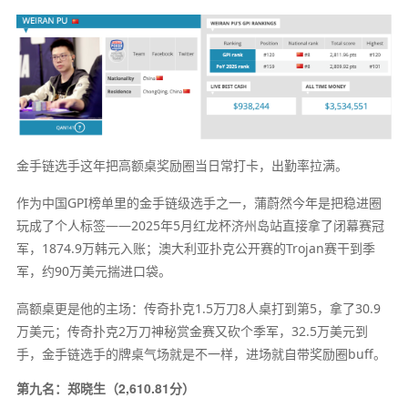
金手链选手这年把高额桌奖励圈当日常打卡，出勤率拉满。
作为中国GPI榜单里的金手链级选手之一，蒲蔚然今年是把稳进圈
玩成了个人标签——2025年5月红龙杯济州岛站直接拿了闭幕赛冠
军，1874.9万韩元入账；澳大利亚扑克公开赛的Trojan赛干到季
军，约90万美元揣进口袋。
高额桌更是他的主场：传奇扑克1.5万刀8人桌打到第5，拿了30.9
万美元；传奇扑克2万刀神秘赏金赛又砍个季军，32.5万美元到
手，金手链选手的牌桌气场就是不一样，进场就自带奖励圈buff。
第九名：郑晓生（2,610.81分）