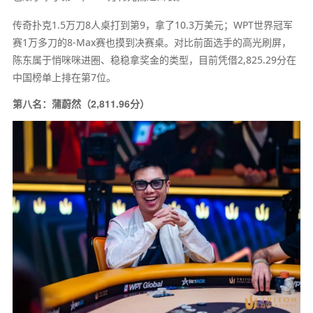
传奇扑克1.5万刀8人桌打到第9，拿了10.3万美元；WPT世界冠军
赛1万多刀的8-Max赛也摸到决赛桌。对比前面选手的高光刷屏，
陈东属于悄咪咪进圈、稳稳拿奖金的类型，目前凭借2,825.29分在
中国榜单上排在第7位。
第八名：蒲蔚然（2,811.96分）