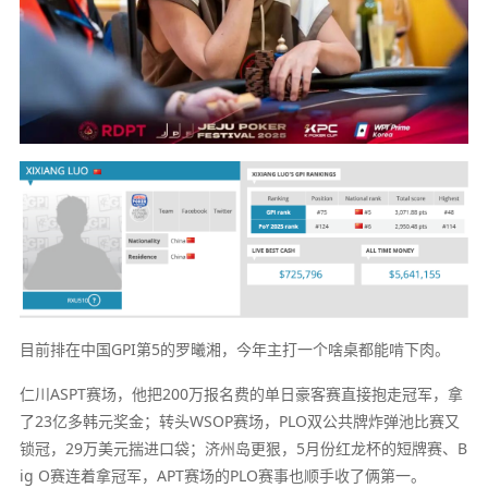
目前排在中国GPI第5的罗曦湘，今年主打一个啥桌都能啃下肉。
仁川ASPT赛场，他把200万报名费的单日豪客赛直接抱走冠军，拿
了23亿多韩元奖金；转头WSOP赛场，PLO双公共牌炸弹池比赛又
锁冠，29万美元揣进口袋；济州岛更狠，5月份红龙杯的短牌赛、B
ig O赛连着拿冠军，APT赛场的PLO赛事也顺手收了俩第一。