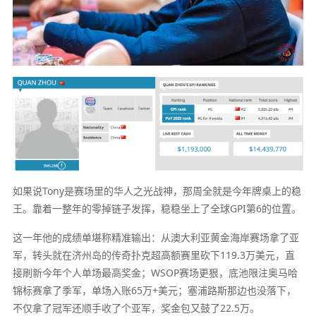
如果说Tony是赛场里的华人之光战神，那周全就是今年牌桌上的稳
王。靠着一整年的零掉链子发挥，稳稳坐上了全球GPI第6的位置。
这一年他的成绩单堪称精准输出：从澳大利亚黄金海岸赛场拿了亚
军，转头就在济州岛的传奇扑克超高额赛里砍下119.3万美元，直
接刷新今年个人单场最高奖金；WSOP赛场更狠，底池限注奥马哈
锦标赛拿了季军，单场入账65万+美元；塞浦路斯那边也没落下，
不仅拿了冠军还顺手收了个亚军，奖金包又鼓了22.5万。