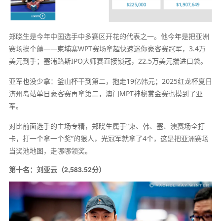
郑晓生是今年中国选手中多赛区开花的代表之一。他今年是把亚洲
赛场挨个薅——柬埔寨WPT赛场拿超快速迷你豪客赛冠军，3.4万
美元到手；塞浦路斯IPO大师赛直接锁冠，22.5万美元揣进口袋。
亚军也没少拿：釜山杯干到第二，抱走19亿韩元；2025红龙杯夏日
济州岛站单日豪客赛再拿第二，澳门MPT神秘赏金赛也摸到了亚
军。
对比前面选手的主场专精，郑晓生属于“柬、韩、塞、澳赛场全打
卡，打一个拿一个奖”的狠人，光冠军就拿了4个，这是把亚洲赛场
当奖池地图，走哪哪领奖。
第十名：刘亚云（2,583.52分）