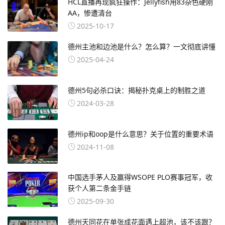
HCL直播再现疯狂操作：Jellyfish用83杂色硬刚
AA，惨遭清台
2025-10-17
德州主池和边池是什么？怎么算？一文彻底讲懂
2025-04-24
德州5句必杀口诀：揭秘扑克桌上的制胜之道
2024-03-28
德州ip和oop是什么意思？关于位置的重要术语
2024-11-08
中国选手茅人及赢得WSOPE PLO赛事冠军，收
获个人第二条金手链
2025-09-30
德州天同花在单张成花面遇上超池，该不该跟？