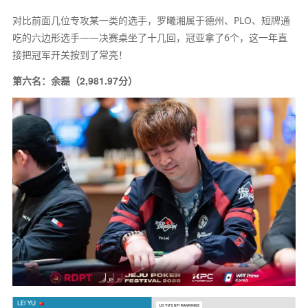
对比前面几位专攻某一类的选手，罗曦湘属于德州、PLO、短牌通
吃的六边形选手——决赛桌坐了十几回，冠亚拿了6个，这一年直
接把冠军开关按到了常亮！
第六名：余磊（2,981.97分）