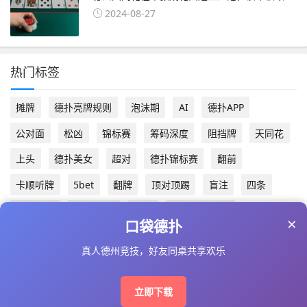
2024-08-27
热门标签
摊牌
德扑亮牌规则
泡沫期
AI
德扑APP
公对面
松凶
锦标赛
筹码深度
阻挡牌
天同花
上头
德扑美女
超对
德扑锦标赛
翻前
卡顺听牌
5bet
翻牌
顶对顶踢
盲注
四条
德州手游
Bad Beat
边池
德扑盈利秘籍
×
口袋德扑
真人德州竞技，好友同桌共享欢乐
Copyright © 2025 www.dpskill.com AII Right Reserved
备案号：
琼ICP备2024016187号-2
立即下载