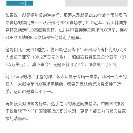
如果说丁彪是德州桌的逆转怪，那茅人及就是2025年底池限注奥马
哈赛场的焊门员——从济州岛PD16赛场拿了PLO冠军，转头韩国扑
克杯又抱走PLO高额赛奖杯，仁川APT直接连拿两场PLO冠军，连W
SOP欧洲站的PLO赛场都被他端走了冠军。
这哥们儿不光PLO能打，德州桌也没落下：济州岛传奇扑克3万刀8
人桌拿了亚军（88.2万美元入账），超级豪客赛里又拿个亚军（27
6.5万美元），算下来今年光冠亚就收了7个，决赛桌坐了8回。
对比Tony的稳、丁彪的炸，茅人及属于专啃一类桌，啃出一片天的
狠人。大概今年PLO赛场见到他，都要先默认他是决赛桌种子选
手，这buff是真卸不下来。
再把镜头对准国内榜单，选手之间的角逐同样精彩。中国GPI排名
不仅反映了他们在国际赛场的积分收割，更是内部实力与状态最直
接的晴雨表。