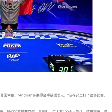
常幸福，”Andrian在赢得金手链后表示。“我在这里打了很多比赛，
常艰难。我们的筹码非常深。单挑时，每人有100个大盲注，这很艰难。通