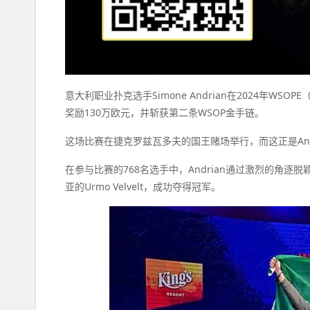
意大利职业扑克选手Simone Andrian在2024年
奖励130万欧元，并斩获第二条WSOP金手链。
这场比赛在捷克罗兹瓦多夫的国王赌场举行，而这正是And
在参与比赛的768名选手中，Andrian通过激烈的角
亚的Urmo Velvelt，成功夺得冠军。