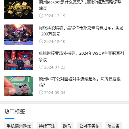
德州Jackpot是什么意思？规则介绍及策略调整
建议
2024-12-19
阿根廷说唱歌手赢得传奇扑克邀请赛冠军，奖励
1200万美元
2024-12-10
单挑时接受场外指导，2024年WSOP主赛冠军引
争议
2024-07-23
德州KK在公对面被对手连续超池，河牌还要跟
吗？
2024-09-04
热门标签
手机德州游戏
持续下注
跑马
公对不买花
暗三条