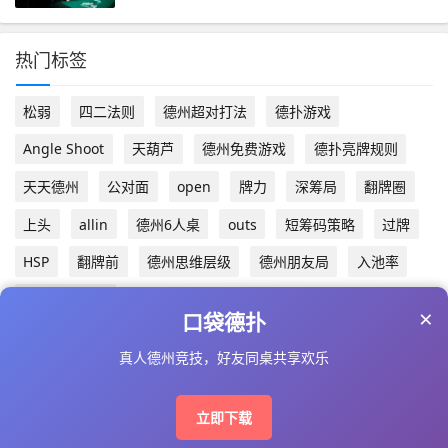
热门标签
松弱
四二法则
德州超对打法
德扑游戏
Angle Shoot
天葫芦
德州免费游戏
德扑亮牌规则
天天德州
公对面
open
牌力
深筹局
翻牌圈
上头
allin
德州6人桌
outs
短筹码策略
过牌
HSP
翻牌前
德州思维层级
德州朋友局
入池率
起手牌范围表
×
口袋德扑
真人德州竞技，好友同桌共享欢乐
Copyright © 2024 www.dpskill.com AII Right Reserved
备案号：
琼ICP备2024016187号-2
立即下载