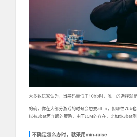
大多数玩家认为，当筹码量低于10bb时，唯一的选择就是al
的确，你在大部分游戏的时候会想要all in，但哪怕7bb也
以有3bet再弃牌的策略，由于ICM的存在，比如你3bet到
不确定怎么办时，就采用min-raise