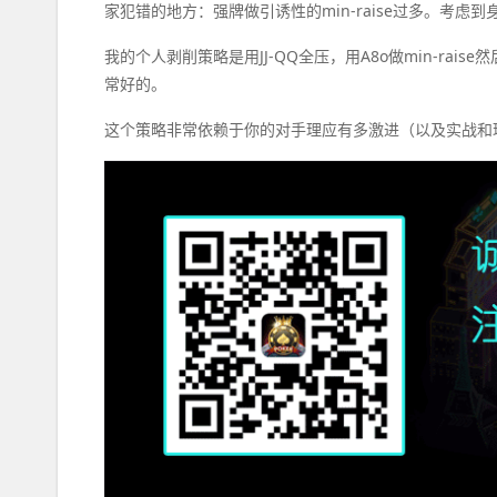
家犯错的地方：强牌做引诱性的min-raise过多。考虑到
我的个人剥削策略是用JJ-QQ全压，用A8o做min-raise
常好的。
这个策略非常依赖于你的对手理应有多激进（以及实战和