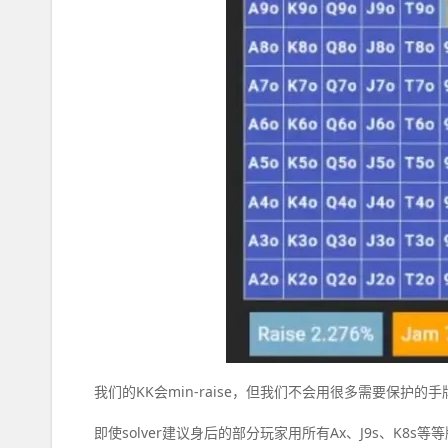
我们的KK会min-raise，但我们不会用很多需要保护的手牌min-r
即使solver建议身后的部分玩家用所有Ax、J9s、K8s