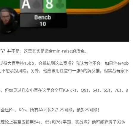
并不是。这里其实是适合min-raise的场合。
。你觉得大盲手持15bb，会抵抗到这么宽吗？我认为他不会。如果他有40b
们不想承担风险。另外，他应该用任意带一张A的牌反推，但实战玩家不
你见过几次小盲在这里会全压K3-K7s、Q9s、54s、65s、76s、8
全压J9s、K9s、所有AX同色吗？不可能，绝对不可能！
论上甚至应该用54s、65s和76s平跟，实战呢？他可能弃牌了92%