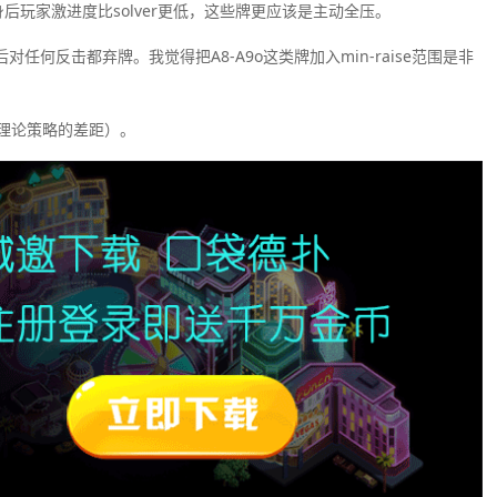
身后玩家激进度比solver更低，这些牌更应该是主动全压。
然后对任何反击都弃牌。我觉得把A8-A9o这类牌加入min-raise范围是非
理论策略的差距）。