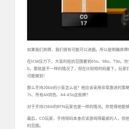
如果我们弃牌，我们很有可能可以进圈。所以是明确弃牌吗？
在ICM压力下，大盲的抵抗范围要到65o、98o、T9o
b，那就是不一样的情况了，但在比较短的码量下，玩家
可能做到！
那么手持20bb的小盲怎么说？他应该采用非常激进的策略，但
7s、所有AX同色、A4-A5o这些牌？
对于手持25bb的BTN玩家也是一样的情况。你觉得他能够
最后，CO玩家，手持短码本身应该游戏得最紧的人，但他理
的范围。