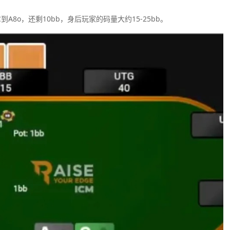
A8o，还剩10bb，身后玩家的码量大约15-25bb。