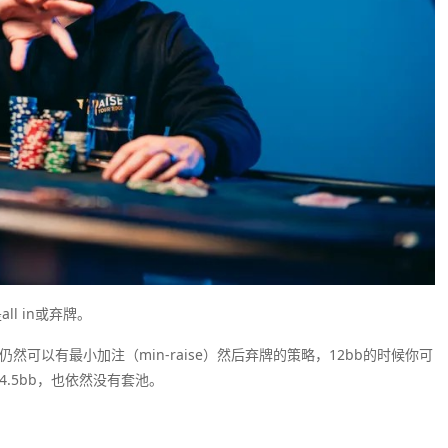
l in或弃牌。
仍然可以有最小加注（min-raise）然后弃牌的策略，12bb的时候你可
4.5bb，也依然没有套池。