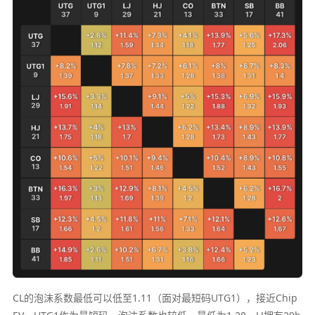
CL的泡沫系数最低可以低至1.11（面对最短码UTG1），接近Chip