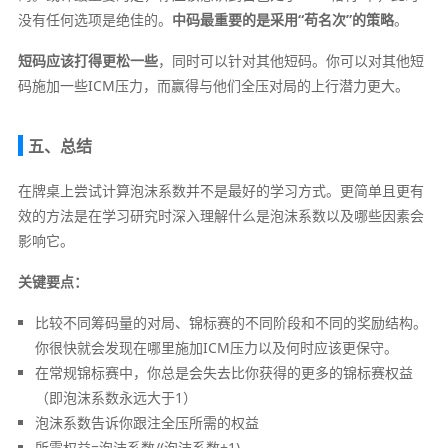
没有任何选项是绝佳的。
中码最重要的是采用“苟名次”的策略
。
短码应该打得更松一些
，同时可以针对其他短码。你可以对其他短
码施加一些ICM压力，而赢得与他们全压对局的上行潜力更大。
五、总结
在牌桌上尝试计算泡沫系数并不是最好的学习方式。更简单且更有
效的方法是在学习研究时深入理解什么是泡沫系数以及哪些因素会
影响它。
关键要点：
比较不同筹码量的对局、锦标赛的不同阶段和不同的奖励结构。
你很快就会发现在哪里施加ICM压力以及何时应该更保守。
在常规锦标赛中，你总是会失去比你获得的更多的锦标赛权益
（即泡沫系数永远大于1）
泡沫系数告诉你跟注全压所需的权益
所需权益=泡沫系数/(泡沫系数+1)