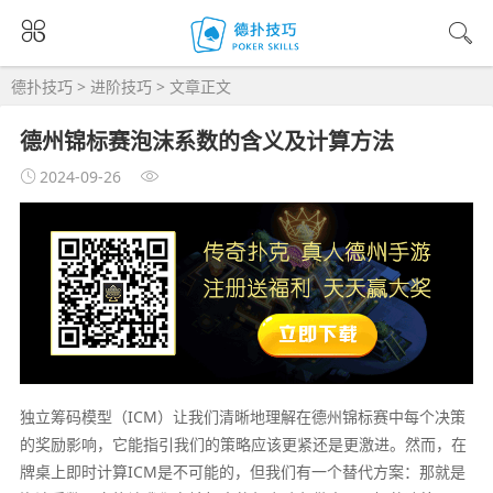
德扑技巧
>
进阶技巧
> 文章正文
德州锦标赛泡沫系数的含义及计算方法
2024-09-26
独立筹码模型（ICM）让我们清晰地理解在德州锦标赛中每个决策
的奖励影响，它能指引我们的策略应该更紧还是更激进。然而，在
牌桌上即时计算ICM是不可能的，但我们有一个替代方案：那就是