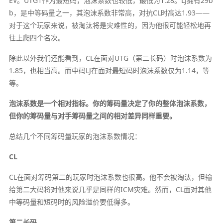
EV。UTG1作为最短码，泡沫系数也较低，最低为1.28。LJ拥有29b
b，是中等码量之一，其泡沫系数非常高，对抗CL时高达1.93——
对于这个玩家来说，被淘汰将是灾难性的，因为他很可能轻松地再
往上爬四个名次。
除此以外我们还能看到，CL在面对UTG（第二长码）时泡沫系数为
1.85，也相当高。而中码LJ在面对最短码时泡沫系数仅为1.14，等
等。
泡沫系数是一个相对指标。你的筹码量决定了你的整体泡沫系数，
但你的筹码量与对手筹码量之间的相对差异同样重要。
总结几个不同筹码量玩家的泡沫系数情况：
CL
CL在面对筹码第二的玩家时泡沫系数也很高。他不会被淘汰，但输
给第二大码将对他来说几乎是同样的ICM灾难。然而，CL面对其他
中等码量和短码时的风险溢价要低得多。
第二长码