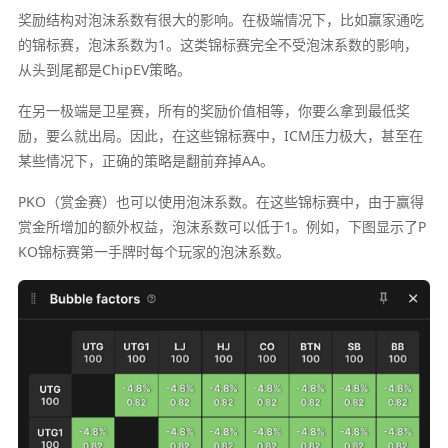
奖励结构对泡沫系数有很大的影响。在极端情况下，比如赢家通吃
的锦标赛，泡沫系数为1。这类锦标赛完全不受泡沫系数的影响，
从头到尾都是ChipEV策略。
在另一极端是卫星赛，所有的奖励价值相等，你要么拿到最低奖
励，要么就出局。因此，在这些锦标赛中，ICM压力极大，甚至在
某些情况下，正确的策略是翻前弃掉AA。
PKO（赏金赛）也可以使用泡沫系数。在这些锦标赛中，由于赢得
赏金所增加的额外权益，泡沫系数可以低于1。例如，下图显示了P
KO锦标赛第一手牌时每个玩家的泡沫系数。