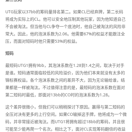
UTG玩家以37bb的筹码量排名第二。如果CL已经弃牌，第二长码
将成为实际上的CL。他可以安全地压制其他玩家，因为他知道自己
不会被淘汰。但当他与CL争夺一个底池时，他自己被淘汰的风险非
常大。因此，他的泡沫系数为2.06。他需要67%的权益才能跟注全
压，而面对短码时他只需要53%的权益。
短码
最短码UTG1拥有9bb，其泡沫系数在1.28到1.4之间，取决于对手
是谁。短码通常面临较低的风险溢价，因为他们本来就没有太多的
锦标赛权益。各个泡沫系数之间的差异不大，因为无论输给谁，结
果都是一样被淘汰。不过值得注意的是，最短码的泡沫系数在面对
第二短码时最低，即面对13bb的CO时的泡沫系数为1.28。
这个差异很微小，但我们可以稍稍探讨下原因。赢得与第二短码的
全压对决有更多的上行空间。如果CO输掉这手牌，他将成为一个微
码，并非常接近被淘汰。而UTG1将拥有超过18bb的筹码，并且很
可能至少能再爬一个名次。相比之下，面对CL实现筹码翻倍的收益