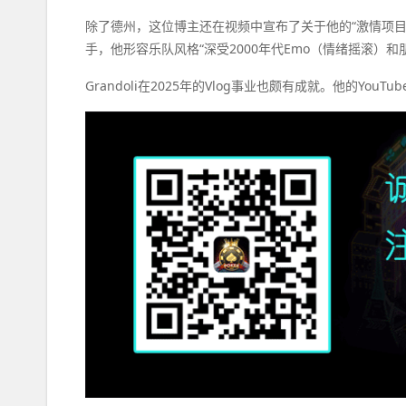
除了德州，这位博主还在视频中宣布了关于他的“激情项目”——
手，他形容乐队风格“深受2000年代Emo（情绪摇滚）
Grandoli在2025年的Vlog事业也颇有成就。他的You