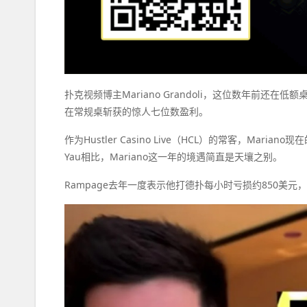
扑克视频博主Mariano Grandoli，这位数年前还在
在常规桌斩获的惊人七位数盈利。
作为Hustler Casino Live（HCL）的常客，Mari
Yau相比，Mariano这一年的境遇简直是天壤之别。
Rampage去年一度表示他打德扑每小时亏损约850美元