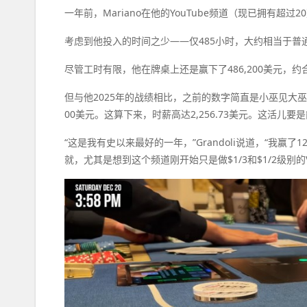
一年前，Mariano在他的YouTube频道（现已拥有超过
考虑到他投入的时间之少——仅485小时，大约相当于普
尽管工时有限，他在牌桌上还是赢下了486,200美元，约合
但与他2025年的战绩相比，之前的数字简直是小巫见大巫。他
00美元。这算下来，时薪高达2,256.73美元。这活儿
“这是我有史以来最好的一年，”Grandoli说道，“我
就，尤其是想到这个频道刚开始只是做$1/3和$1/2级别的V