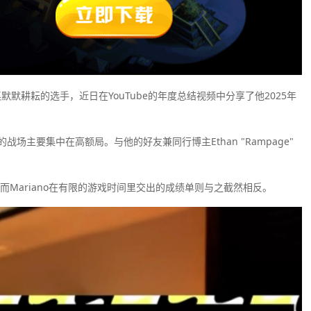
低额桌默默耕耘的选手，近日在YouTube的年度总结视频中分享了他2025年
ano现在的战场主要集中在高额局。与他的好友兼同行博主Ethan "Rampage"
，而Mariano在有限的游戏时间里交出的成绩单则与之截然相反。