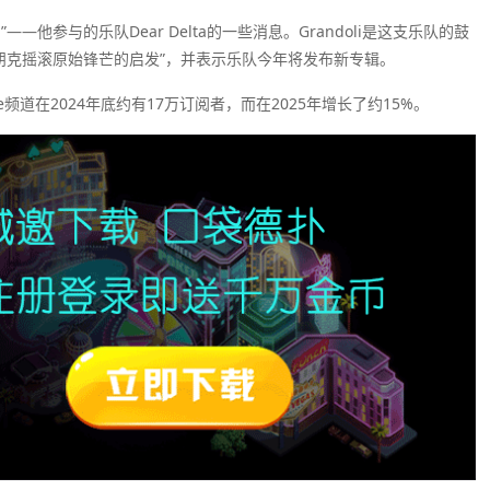
他参与的乐队Dear Delta的一些消息。Grandoli是这支乐队的鼓
和朋克摇滚原始锋芒的启发”，并表示乐队今年将发布新专辑。
Tube频道在2024年底约有17万订阅者，而在2025年增长了约15%。