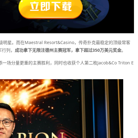
在Maestral Resort&Casino，传奇扑克最稳定的顶级常客
军行列，
成功拿下无限注德州主赛冠军，拿下超过350万美元奖金
。
一场分量更重的主赛胜利，同时也收获个人第二枚Jacob&Co Triton E