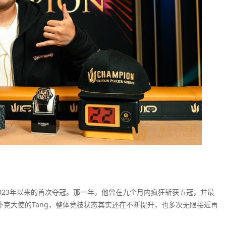
2023年以来的首次夺冠。那一年，他曾在九个月内疯狂斩获五冠，并最
传奇扑克大使的Tang，整体竞技状态其实还在不断提升，也多次无限接近再