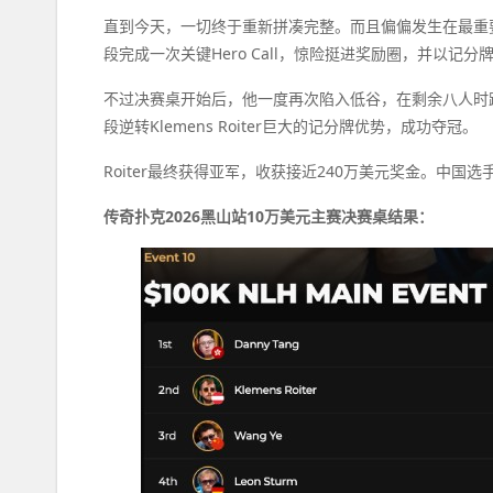
直到今天，一切终于重新拼凑完整。而且偏偏发生在最重要
段完成一次关键Hero Call，惊险挺进奖励圈，并以记
不过决赛桌开始后，他一度再次陷入低谷，在剩余八人时跌
段逆转Klemens Roiter巨大的记分牌优势，成功夺冠。
Roiter最终获得亚军，收获接近240万美元奖金。中国选手
传奇扑克2026黑山站10万美元主赛决赛桌结果：