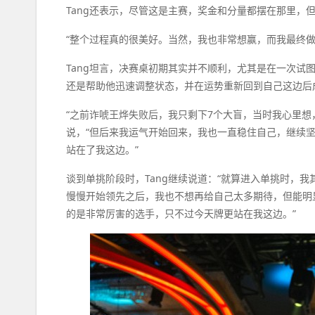
Tang还表示，尽管这是主赛，奖金和分量都摆在那里，
“整个过程真的很美好。当然，我也非常想赢，而我最终做到
Tang坦言，决赛桌初期其实并不顺利，尤其是在一次试
还是帮助他迅速调整状态，并在运势重新回到自己这边后
“之前诈唬王烨失败后，我只剩下7个大盲，当时我心里想，
说，“但后来我运气开始回来，我也一直稳住自己，继续
站在了我这边。”
谈到单挑阶段时，Tang继续说道：“就算进入单挑时，
慢慢开始领先之后，我也不想再给自己太多期待，但能明
的是非常厉害的选手，只不过今天牌更站在我这边。”