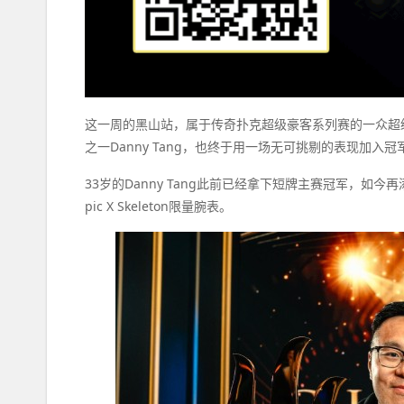
这一周的黑山站，属于传奇扑克超级豪客系列赛的一众超级明星。而
之一Danny Tang，也终于用一场无可挑剔的表现加入冠
33岁的Danny Tang此前已经拿下短牌主赛冠军，如今再添
pic X Skeleton限量腕表。