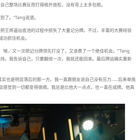
但自己整场比赛反而打得格外放松，没有背上太多包袱。
了。”Tang说道。
图把王烨逼出底池的过程中损失了大量记分牌。不过，丰富的大赛经验
成功抓住机会。
‘唉，又一次把记分牌领先打没了，又浪费了一个绝佳机会。’”Tang
坚持。我告诉自己，只要翻倍一次，我就还能回来。最后牌运确实重新
我其实也是明显落后的那一方。我一直跟朋友说自己没有压力……后来单挑
显感觉到一切都变得很顺。我总是比他大一点点，也一直在成牌。他真