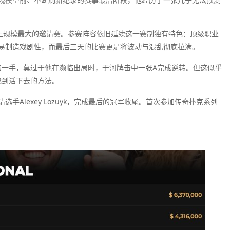
史上规模最大的邀请赛。参赛阵容依旧延续这一赛制独有特色：顶级职业
易制造戏剧性，而最后三天的比赛更是将波动与混乱彻底拉满。
典的一手，莫过于他在濒临出局时，于河牌击中一张A完成逆转。但这似乎
找到活下去的方法。
Alexey Lozuyk，完成最后的冠军收尾。首次参加传奇扑克系列