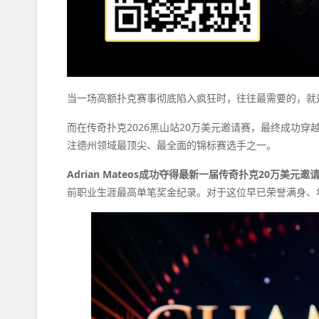
当一场高额扑克赛事彻底陷入疯狂时，往往最需要的，就是
而在传奇扑克2026黑山站20万美元邀请赛，最终成功
注德州领域最顶尖、最全面的锦标赛选手之一。
Adrian Mateos成功夺得最新一届传奇扑克20万美元
前职业生涯最高单笔奖金纪录。对于这位早已荣誉满身、