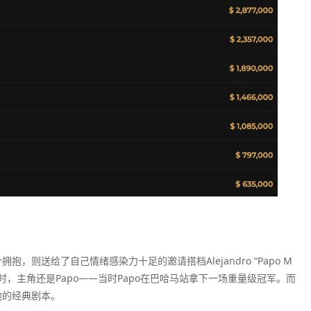
，则送给了自己情绪感染力十足的邀请搭档Alejandro “Papo M
赛舞台时，主角还是Papo——当时Papo在巴哈马站拿下一场重量级冠军。而
他的经典剧本。