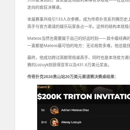
走向的疯狂决赛桌。
本届赛事共吸引133人次参赛，成为传奇扑克系列赛历
高手与官方邀请的娱乐玩家各占一半。这样的结构本就极
Mateos当然也需要属于自己的好运时刻——其中最经
一直都是Mateos最可怕的地方：无论局势多难，他总能
最终，他成功跨过高额常规桌高手、同时也是本场官方邀请选手
赛的Lozuyk则获得亚军以及431.6万美元奖金。
传奇扑克2026黑山站20万美元邀请赛决赛桌结果：