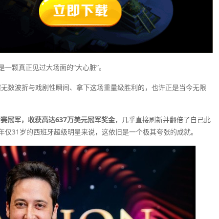
一颗真正见过大场面的“大心脏”。
穿越无数波折与戏剧性瞬间、拿下这场重量级胜利的，也许正是当今无限
邀请赛冠军，收获高达637万美元冠军奖金
，几乎直接刷新并翻倍了自己此
年仅31岁的西班牙超级明星来说，这依旧是一个极其夸张的成就。