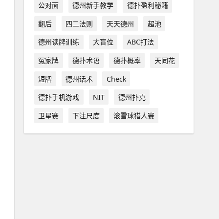
公对面
德州新手教学
德扑盈利秘籍
翻后
四二法则
天天德州
超池
德州读牌训练
大盲位
ABC打法
冤家牌
德扑术语
德扑概率
天同花
短牌
德州话术
Check
德扑手机游戏
NIT
德州扑克
卫星赛
下注尺度
滚雪球猎人赛