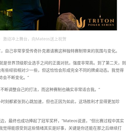
co（左）激动冲上舞台，向Mateos送上祝贺
坦言，自己非常享受传奇扑克邀请赛这种独特赛制带来的氛围与变化。
本就是世界顶级职业选手之间的正面对抗，强度非常高。到了第二天，则
，也有些经验相对少一些，但这恰恰会形成完全不同的牌桌动态。我觉得
势会不断变化。”
受不断调整自己的打法，而这种赛制也确实非常适合我。”
很多时刻都紧张到心跳加速，但也正因为如此，这场胜利才显得更加珍
，最终也成功捧起了冠军奖杯，”Mateos说道，“但比赛过程中其实
我觉得能感受到这些情绪其实是好事，关键是你还能在那之后继续打