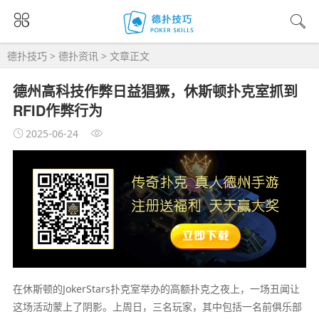
德扑技巧
>
德扑资讯
> 文章正文
德州高科技作弊日益猖獗，休斯顿扑克室抓到
RFID作弊行为
2025-06-24
在休斯顿的JokerStars扑克室举办的高额扑克之夜上，一场丑闻让
这场活动蒙上了阴影。上周日，三名玩家，其中包括一名前俱乐部