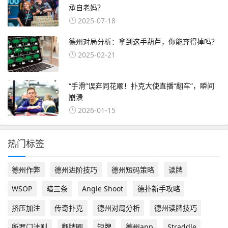
承自老妈？
2025-07-18
德州对局分析：拿到这手葫芦，你能弃得掉吗？
2025-02-21
“手滑”误弃同花顺！扑克大使直播“翻车”，瞬间
崩溃
2026-01-15
热门标签
德州作弊
德州进阶技巧
德州短码策略
读牌
WSOP
暗三条
Angle Shoot
德扑新手攻略
挤压加注
传奇扑克
德州对局分析
德州读牌技巧
所罗门法则
翻牌圈
短牌
德州app
Straddle