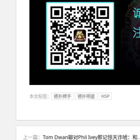
本文标签：
德扑牌手
德扑明星
HSP
上一篇：
Tom Dwan聊对Phil Ivey那记惊天诈唬：和大家想的不一样