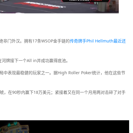
绝非门外汉。拥有17条WSOP金手链的
传奇牌手Phil Hellmuth最近还
在河牌接下一个All in并成功赢得底池。
中表现最稳健的玩家之一。据High Roller Poker统计，他在这些节
的巨额诈唬，在90秒内赢下18万美元；紧接着又在同一个月用两对击碎了对手