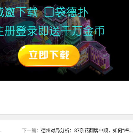
下一篇：
德州对局分析：87杂花翻牌中顺，如何“榨干”对手筹码