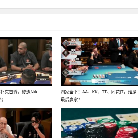
I扑克首秀，惨遭Nik
四家全下！AA、KK、TT、同花JT，谁是
清台
最后赢家？