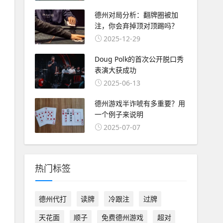
德州对局分析：翻牌圈被加
注，你会弃掉顶对顶踢吗？
2025-12-29
Doug Polk的首次公开脱口秀
表演大获成功
2025-06-13
德州游戏半诈唬有多重要？用
一个例子来说明
2025-07-07
热门标签
德州代打
读牌
冷跟注
过牌
天花面
顺子
免费德州游戏
超对