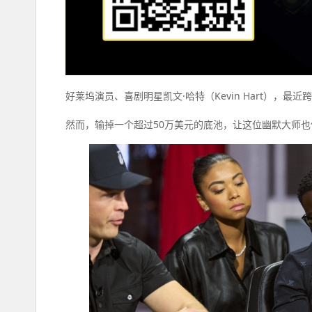
好莱坞演员、喜剧明星凯文·哈特（Kevin Hart），最近跨界登
然而，输掉一个超过50万美元的底池，让这位幽默大师