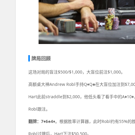
牌局回顾
这场对局的盲注$500/$1,000，大盲位前注$1,000。
高额桌大神Andrew Robl手持Q♦Q♣在大盲位加注到$7
Hart此前straddle到$2,000，他低头看了看手中的A♦10♦
Robl跟注。
翻牌：7♦6♣4♦
。根据胜率计算器，此时Robl约有55%的
Robl过牌后，Hart下注$50,500。