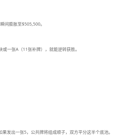
瞬间膨胀至$505,500。
张方块或一张A（11张补牌），就能逆转获胜。
；如果发出一张5，公共牌将组成顺子，双方平分这半个底池。