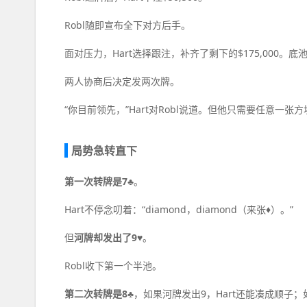
Robl随即宣布全下对方后手。
面对压力，Hart选择跟注，补齐了剩下的$175,000。底池
两人协商后决定发两次牌。
“你目前领先，”Hart对Robl说道。但他只需要任意一
局势急转直下
第一次转牌是7♣
。
Hart不停念叨着：“diamond，diamond（来张♦）。”
但
河牌却发出了9♥
。
Robl收下第一个半池。
第二次转牌是8♣
，如果河牌发出9，Hart还能凑成顺子