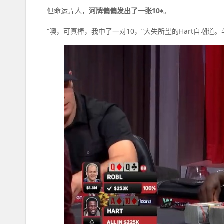
但命运弄人，
河牌偏偏发出了一张10♠
。
“噢，可真棒，我中了一对10，”大失所望的Hart自嘲道