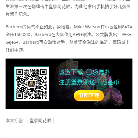
生涯第一次在翻牌击中皇家同花顺，为此他拿出手机拍了好几张照
片留作纪念。
Barbero的运气不止如此，紧接着，Mike Watson在小盲位用8♣7♣
全压150,000，Barbero在大盲位用A♥9♠跟注。公共牌发出：9♥K♠
6♠J♠6♦，Barbero再次淘汰对手，随着奖金泡沫的临近，筹码量上
升到中游。
本文标签：
皇家同花顺