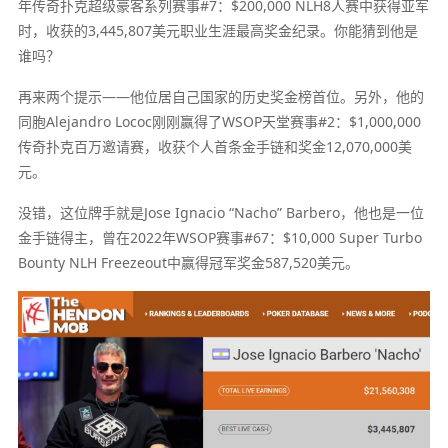
年传奇扑克超级豪客系列赛事#7：$200,000 NLH8人赛中获得亚军
时，收获的3,445,807美元职业生涯最高奖金纪录。你能猜到他是
谁吗？
再来两个提示——他位居自己国家的历史奖金榜首位。另外，他的
同胞Alejandro Lococ刚刚赢得了WSOP天堂赛事#2：$1,000,000
传奇扑克百万邀请赛，收获个人首条金手链和奖金12,070,000美
元。
没错，这位牌手就是Jose Ignacio “Nacho” Barbero，他也是一位
金手链得主，曾在2022年WSOP赛事#67：$10,000 Super Turbo
Bounty NLH Freezeout中赢得冠军奖金587,520美元。