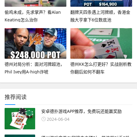
偷鸡未成，先求掌声？看Alan
翻牌天四条遇上河牌顺，香港金
Keating怎么治你
融大亨拿下6位数底池
德州对局分析：面对河牌超池，
德州KK怎么打更好？实战剖析教
Phil Ivey用A-high诈唬
你翻后如何不翻车
推荐阅读
安卓德扑游戏APP推荐，免费玩还能赢奖励
2024-06-04