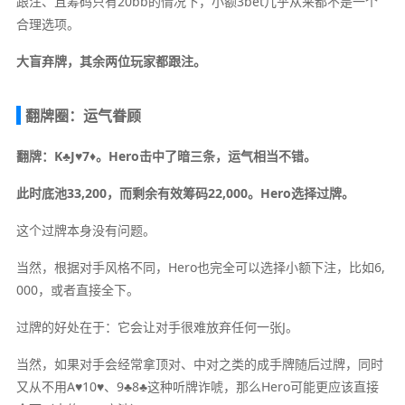
跟注、且筹码只有20bb的情况下，小额3bet几乎从来都不是一个
合理选项。
大盲弃牌，其余两位玩家都跟注。
翻牌圈：运气眷顾
翻牌：K♣J♥7♦。Hero击中了暗三条，运气相当不错。
此时底池33,200，而剩余有效筹码22,000。Hero选择过牌。
这个过牌本身没有问题。
当然，根据对手风格不同，Hero也完全可以选择小额下注，比如6,
000，或者直接全下。
过牌的好处在于：它会让对手很难放弃任何一张J。
当然，如果对手会经常拿顶对、中对之类的成手牌随后过牌，同时
又从不用A♥10♥、9♣8♣这种听牌诈唬，那么Hero可能更应该直接