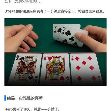
全下（大约67%底池）。
UTG+1位的激进玩家思考了一分钟后直接全下。按钮位迅速跟注。
结局：灾难性的弃牌
Hero思考了许久，然后——弃牌了。