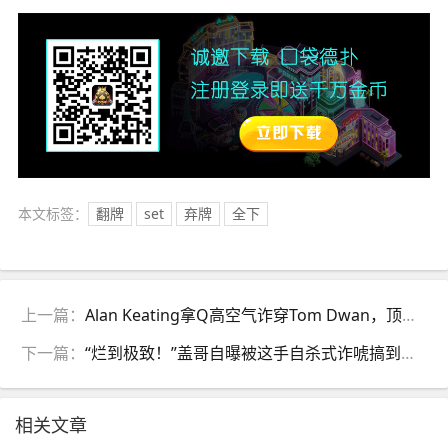
本文标签：
翻牌
set
弃牌
全下
上一篇：
Alan Keating拿Q高空气诈穿Tom Dwan，顶对A被吓弃牌
下一篇：
“烂到极致！”盖哥自曝被这手自杀式诈唬搞到抑郁暴食
相关文章