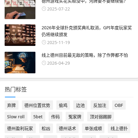
德州游戏买花买顺没中，河牌要不要继续偷？
2025-07-22
2026年全球扑克颁奖典礼取消，GPI年度玩家奖
仍将继续颁发
2025-11-19
线上德州目前最无敌的策略，除了作弊都不怕
2026-04-29
热门标签
弃牌
德州位置优势
偷鸡
边池
反加注
OBF
Slow roll
5bet
传码
冤家牌
顶对弱踢脚
德州盈利玩家
松凶
德州话术
单张成顺
线上德扑