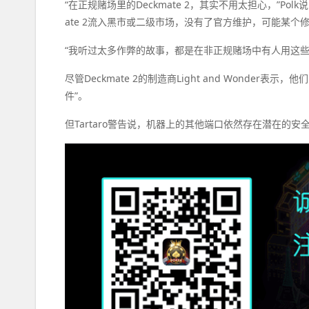
“在正规赌场里的Deckmate 2，其实不用太担心，”P
ate 2流入黑市或二级市场，没有了官方维护，可能某个
“我听过太多作弊的故事，都是在非正规赌场中有人用这些
尽管Deckmate 2的制造商Light and Wonder
件”。
但Tartaro警告说，机器上的其他端口依然存在潜在的安