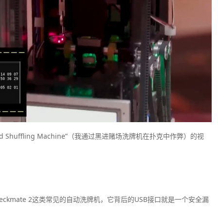
sino Card Shuffling Machine”（我通过黑进赌场洗牌机在扑克中作弊）的视
eckmate 2这类常见的自动洗牌机，它背后的USB接口就是一个安全漏