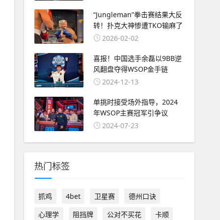
“Jungleman”拳击赛结果大反
转！扑克大神惨遭TKO输麻了
2026-02-02
喜报！中国选手余磊以9BB逆
风翻盘夺得WSOP金手链
2024-12-13
单挑时接受场外指导，2024
年WSOP主赛冠军引争议
2024-07-23
热门标签
抓鸡
4bet
卫星赛
德州口诀
心理学
阻挡牌
公对不买花
卡顺