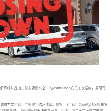
，解雇邮件是由三位主要股东之一的Jason Levin向员工发送的，里面写
式运营，严格遵守德州法律。但Williamson County地区检察官
符合德州法律。因此俱乐部无法重新开业，否则可能会再次面临突击搜