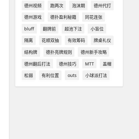
德州视频
跑两次
泡沫期
德州代打
德州游戏
德扑盈利秘籍
同花连张
bluff
翻牌前
超池下注
小盲位
隔离
花顺双抽
有效筹码
牌桌礼仪
结构牌
德扑亮牌规则
德州新手攻略
德州翻后打法
德州技巧
MTT
盖帽
松弱
有利位置
outs
小球派打法